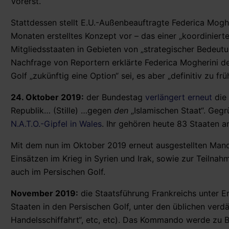
Vorerst.
Stattdessen stellt E.U.-Außenbeauftragte Federica Mogh
Monaten erstelltes Konzept vor – das einer „koordiniert
Mitgliedsstaaten in Gebieten von „strategischer Bedeutun
Nachfrage von Reportern erklärte Federica Mogherini des
Golf „zukünftig eine Option“ sei, es aber „definitiv zu fr
24. Oktober 2019:
der Bundestag
verlängert erneut
die 
Republik… (Stille) …gegen
den
„Islamischen Staat“. Gegrü
N.A.T.O.-Gipfel in Wales
. Ihr gehören heute 83 Staaten a
Mit dem nun im Oktober 2019 erneut ausgestellten Manda
Einsätzen im Krieg in Syrien und Irak, sowie zur Teiln
auch im Persischen Golf.
November 2019:
die Staatsführung Frankreichs unter
Staaten in den Persischen Golf, unter den üblichen ver
Handelsschiffahrt“, etc, etc). Das Kommando werde zu 