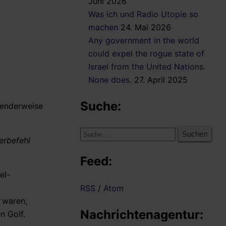
Juni 2026
Was ich und Radio Utopie so
machen
24. Mai 2026
Any government in the world
could expel the rogue state of
Israel from the United Nations.
None does.
27. April 2025
Suche:
senderweise
Suche
erbefehl
nach:
Feed:
el-
RSS
/
Atom
 waren,
Nachrichtenagentur:
n Golf.