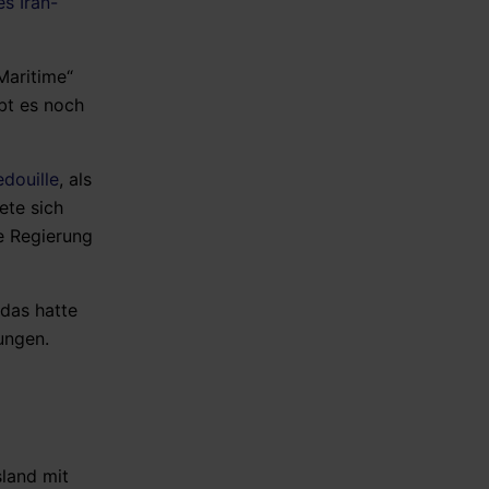
s Iran-
Maritime“
ibt es noch
edouille
, als
ete sich
he Regierung
 das hatte
ungen.
sland mit