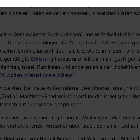
 Gefahr mehr gäbe (
nochmal
das Foto). Anschließend sei de
einen sicheren Hafen eskortiert worden. In welchen Hafen w
einer Semimajestät Boris Johnson) und Whitehall (britisch
tate Department schlugen die Wellen hoch. U.S.-Regierung u
ischen Drohnenangriff des Iran. U.S.-Außenminister Tony B
sse gemäßigte
Erklärung
heraus und ließ dann am gestrigen 
tannien, Israel, Rumänien und anderen an einer „kollektiven
A wollen internationale Allianz“
 werden. Der neue Außenminister des Staates Israel, Yair L
Zodiac Maritime“-Reederei Konsortium die israelischen Bot
efonisch
auf den Schoß
gesprungen.
er neuen israelischen Regierung in Washington. Was den Iran
er vorhergehende Herrscher über Israel, Benjamin „Goliath
ie Regierung von Naftali Bennett und Yair Lapid die Biden-R