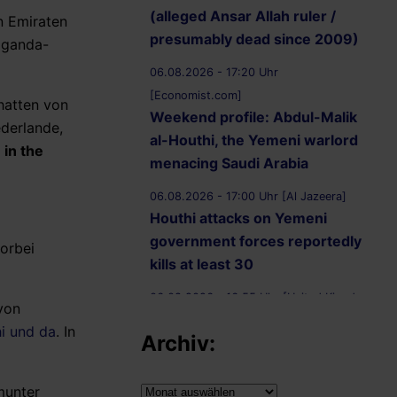
(alleged Ansar Allah ruler /
n Emiraten
presumably dead since 2009)
paganda-
06.08.2026 - 17:20 Uhr
[Economist.com]
hatten von
Weekend profile: Abdul-Malik
ederlande,
al-Houthi, the Yemeni warlord
 in the
menacing Saudi Arabia
06.08.2026 - 17:00 Uhr [Al Jazeera]
Houthi attacks on Yemeni
government forces reportedly
orbei
kills at least 30
06.08.2026 - 16:55 Uhr [United Kingdom
von
Supreme Court]
hi und da
. In
Archiv:
R (on the application of
Ammori) (Appellant) v
Secretary of State for the Home
Archiv:
munter