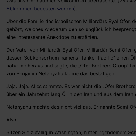
Was uns hier natürlich vollkommen überraschte. (25.04.
Abkommen bedeuten würden
).
Über die Familie des israelischen Milliardärs Eyal Ofer
gehört, welches wiederum den so unglücklich besprengt
eine interessante Anekdote zu erzählen.
Der Vater von Milliardär Eyal Ofer, Milliardär Sami Ofer,
dessen Subkonsortium namens „Tanker Pacific“ einen Ölt
natürlich heraus und sagte, die „Ofer Brothers Group“ ha
von Benjamin Netanyahu könne das bestätigen.
Jaja. Jaja. Alles stimmte. Es war nicht die „Ofer Brothe
über ein Jahrzehnt lang Öl in den Iran und aus dem Iran 
Netanyahu machte das nicht viel aus. Er nannte Sami Ofe
Also.
Sitzen Sie zufällig in Washington, hinter irgendeinem S