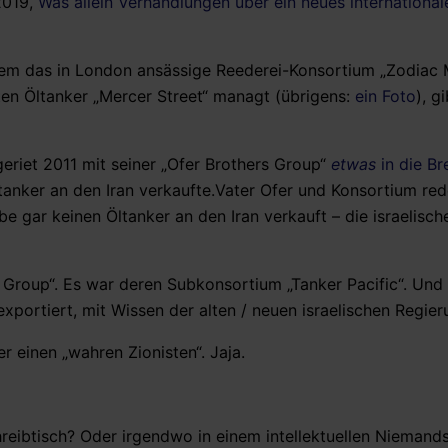
2019,
Was allein Verhandlungen über ein neues internationale
, dem das in London ansässige Reederei-Konsortium „Zodiac 
en Öltanker „Mercer Street“ managt (übrigens:
ein Foto
), g
 geriet 2011 mit seiner „Ofer Brothers Group“
etwas
in die Br
anker an den Iran verkaufte.Vater Ofer und Konsortium red
be gar keinen Öltanker an den Iran verkauft – die israelisc
rs Group“. Es war deren Subkonsortium „Tanker Pacific“. Und
exportiert, mit Wissen der alten / neuen israelischen Regier
r einen „wahren Zionisten“. Jaja.
chreibtisch? Oder irgendwo in einem intellektuellen Niemand