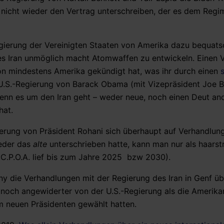
nicht wieder den Vertrag unterschreiben, der es dem Regi
Regierung der Vereinigten Staaten von Amerika dazu bequats
des Iran unmöglich macht Atomwaffen zu entwickeln. Einen 
on mindestens Amerika gekündigt hat, was ihr durch einen
s
.S.-Regierung von Barack Obama (mit Vizepräsident Joe B
 wenn es um den Iran geht – weder neue, noch einen Deut an
hat.
erung von Präsident Rohani sich überhaupt auf Verhandlun
eder das
alte
unterschrieben hatte, kann man nur als haars
C.P.O.A. lief bis zum Jahre 2025 bzw 2030).
ny die Verhandlungen mit der Regierung des Iran in Genf ü
t noch angewiderter von der U.S.-Regierung als die Amerika
um neuen Präsidenten gewählt hatten.