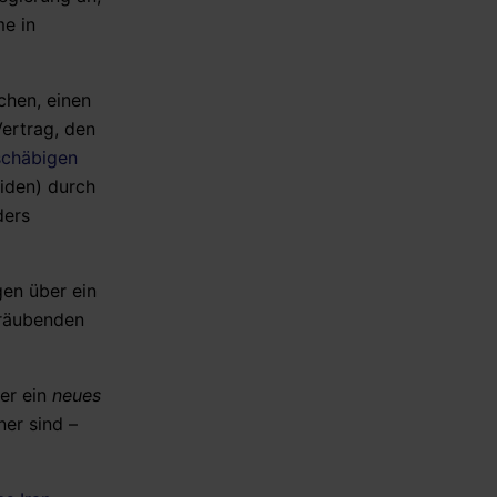
me in
chen, einen
Vertrag, den
chäbigen
iden) durch
ders
gen über ein
träubenden
ber ein
neues
ner sind –