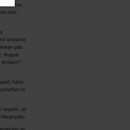
r Öltanker,
US-Senatsausschuss erklärt
olle man
Fauci schuldig – kommt er jetzt
vor Gericht?
es
06.08.2026 - 16:11 Uhr [CNN]
nd britische
Senate panel votes to hold
linken gab
Fauci in contempt of Congress
2. August
 Antwort“.
apid, hatte
schaften in
 angeht, ist
“ Netanyahu.
egierung an,