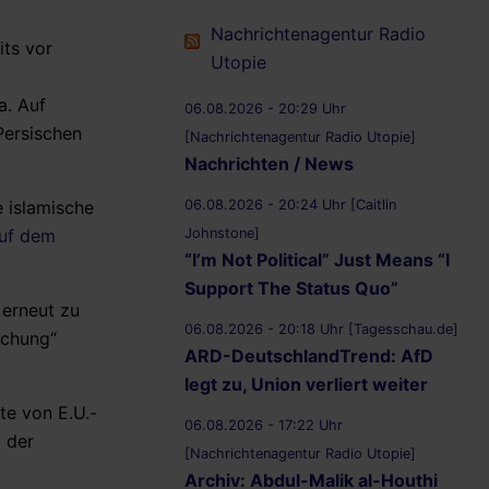
Nachrichtenagentur Radio
its vor
Utopie
a. Auf
06.08.2026 - 20:29 Uhr
Persischen
[Nachrichtenagentur Radio Utopie]
Nachrichten / News
06.08.2026 - 20:24 Uhr [Caitlin
e islamische
Johnstone]
uf dem
“I’m Not Political” Just Means “I
Support The Status Quo”
 erneut zu
06.08.2026 - 20:18 Uhr [Tagesschau.de]
achung“
ARD-DeutschlandTrend: AfD
legt zu, Union verliert weiter
te von E.U.-
06.08.2026 - 17:22 Uhr
 der
[Nachrichtenagentur Radio Utopie]
Archiv: Abdul-Malik al-Houthi