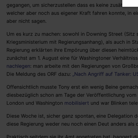
gegangen, um sicherzustellen dass es keine zusätzliche
welcher aber noch aus eigener Kraft fahren konnte, in 
aber nicht sagen.
Um es kurz zu machen: sowohl in Downing Street (Sitz s
Kriegsministerium mit Regierungsanhang), als auch in S
Regierung erklärten ihre Empörung über diesen heimtück
zunächst am 1. August eine für Washingtoner Verhältni
nachlegen
: man arbeite mit den Regierungen von Großbri
Die Meldung des ORF dazu:
„Nach Angriff auf Tanker: US
Offensichtlich musste Tony erst ein wenig Beine gemacht
diesbezüglich schon am Tage der Veröffentlichung vom „
London und Washington
mobilisiert
und war Blinken tel
Diese Woche ist, sicher ganz spontan, eine Delegation d
diese Regierung weder neu noch einen Deut anders als d
Praktisch seitdem sie ihr Amt angetreten hat, baggert d