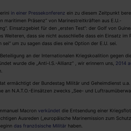
erini
in einer Pressekonferenz
ein zu diesem Zeitpunkt bere
en maritimen Präsenz“ von Marinestreitkräften aus E.U.-
g“. Einsatzgebiet für den „ersten Test“: der Golf von Guine
 Weiteren, dass sie nicht ausschließe dass ein Einsatz im 
üh sei“ um zu sagen dass dies eine Option der E.U. sei.
Beteiligung an der Internationalen Kriegskoalition gegen di
ndet wurde die „Anti-I.S.-Allianz“ , wir erinnern uns,
2014 a
n.
t ermächtigt der Bundestag Militär und Geheimdienst u.a.
ahme an N.A.T.O.-Einsätzen zwecks „See- und Luftraumüberw
 Emmanuel Macron
verkündet
die Entsendung einer Kriegsflot
dächtigen Ausreden („europäische Marinemission zum Schutz
Beginn
das französische Militär
haben.