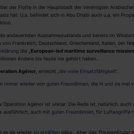
tier der Flotte in der Hauptstadt der Vereinigten Arabische
sis hat. U.a. befindet sich in Abu Dhabi auch u.a. ein Pro
ition.
ute andauernden Ausnahmezustands und bereits im Windsc
 von Frankreich, Deutschland, Griechenland, Italien, der Ni
rklärung
die
„European-led maritime surveillance mission
llionen Andere bis heute nie gehört haben.
eration Agénor
, erreicht
„die volle Einsatzfähigkeit“
.
an
immer wiede
r von
guten FreundInnen
, die
hi und da
mal v
Operation Agénor ist unklar. Die Rede ist, natürlich, auch 
a ausführlich, auch mit
guten FreundInnen
, für
Luftangriffe 
as es da wieder
zu erzählen
gäbe.. Aber das ThyssenKrupp 