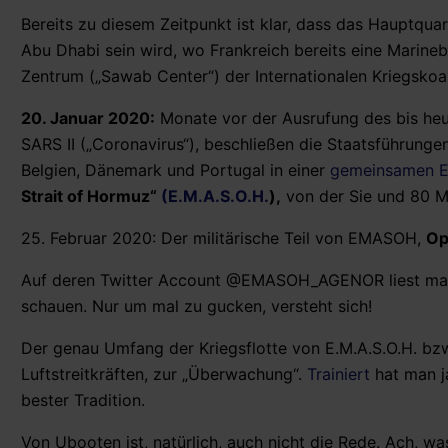
Bereits zu diesem Zeitpunkt ist klar, dass das Hauptquar
Abu Dhabi sein wird, wo Frankreich bereits eine Marineba
Zentrum („Sawab Center“) der Internationalen Kriegskoal
20. Januar 2020:
Monate vor der Ausrufung des bis he
SARS II („Coronavirus“), beschließen die Staatsführungen
Belgien, Dänemark und Portugal in einer
gemeinsamen
E
Strait of Hormuz“
(E.M.A.S.O.H.
),
von der Sie und 80 Mi
25. Februar 2020: Der militärische Teil von EMASOH,
Op
Auf deren Twitter Account @EMASOH_AGENOR liest m
schauen. Nur um mal zu gucken, versteht sich!
Der genau Umfang der Kriegsflotte von E.M.A.S.O.H. bzw 
Luftstreitkräften, zur „Überwachung“.
Trainiert
hat man j
bester Tradition.
Von Ubooten ist, natürlich, auch nicht die Rede. Ach, w