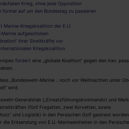
 nächsten Krieg, ohne jede Opposition
ran formal auf um den Bundestag zu passieren
t Marine-Kriegskoalition der E.U.
r-Marine aufgeschoben
ination“ ihrer Streitkräfte vor
nternationalen Kriegskoalition
 Pompeo
fordert
eine „globale Koalition“ gegen den Iran. pas
abien.
dass
„Bundeswehr-Marine .. noch vor Weihnachten unter Ob
dt“
wird.
wehr-Generalstab („Einsatzführungskommando) und Merk
treitkräften (fünf Fregatten, zwei Korvetten, sowie
hutz“ und Logistik) in den Persischen Golf gestreut worden
er die Entsendung von E.U.-Marineeinheiten in den Persische