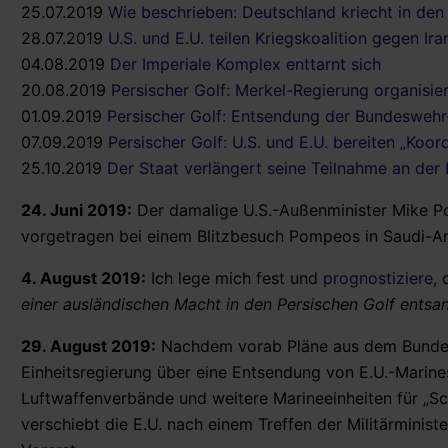
25.07.2019
Wie beschrieben: Deutschland kriecht in den
28.07.2019
U.S. und E.U. teilen Kriegskoalition gegen I
04.08.2019
Der Imperiale Komplex enttarnt sich
20.08.2019
Persischer Golf: Merkel-Regierung organisier
01.09.2019
Persischer Golf: Entsendung der Bundesweh
07.09.2019
Persischer Golf: U.S. und E.U. bereiten „Koord
25.10.2019
Der Staat verlängert seine Teilnahme an der I
24. Juni 2019:
Der damalige U.S.-Außenminister Mike
vorgetragen bei einem Blitzbesuch Pompeos in Saudi-Ar
4. August 2019:
Ich lege mich fest und
prognostiziere,
einer ausländischen Macht in den Persischen Golf entsan
29. August 2019:
Nachdem vorab Pläne aus dem Bundes
Einheitsregierung über eine Entsendung von E.U.-Marines
Luftwaffenverbände und weitere Marineeinheiten für „Sc
verschiebt die E.U. nach einem Treffen der Militärminist