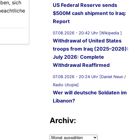
ben, sich
US Federal Reserve sends
beachtliche
$500M cash shipment to Iraq:
Report
07.08.2026 - 20:42 Uhr [Wikipedia ]
Withdrawal of United States
troops from Iraq (2025–2026):
July 2026: Complete
Withdrawal Reaffirmed
07.08.2026 - 20:24 Uhr [Daniel Neun /
Radio Utopie]
Wer will deutsche Soldaten im
Libanon?
07.08.2026 - 20:11 Uhr [Middle East
Archiv:
Eye]
Lebanon, Israel agree shortlist
of countries that could send
Archiv: