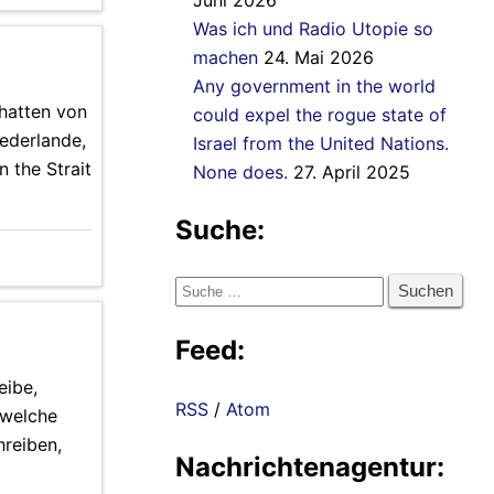
Juni 2026
Was ich und Radio Utopie so
machen
24. Mai 2026
Any government in the world
hatten von
could expel the rogue state of
iederlande,
Israel from the United Nations.
 the Strait
None does.
27. April 2025
Suche:
Suche
nach:
Feed:
eibe,
RSS
/
Atom
 welche
hreiben,
Nachrichtenagentur: