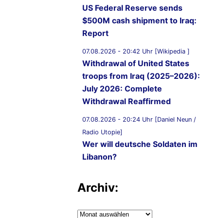
US Federal Reserve sends
$500M cash shipment to Iraq:
Report
07.08.2026 - 20:42 Uhr [Wikipedia ]
Withdrawal of United States
troops from Iraq (2025–2026):
July 2026: Complete
Withdrawal Reaffirmed
07.08.2026 - 20:24 Uhr [Daniel Neun /
Radio Utopie]
Wer will deutsche Soldaten im
Libanon?
07.08.2026 - 20:11 Uhr [Middle East
Archiv:
Eye]
Lebanon, Israel agree shortlist
of countries that could send
Archiv: