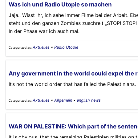
Was ich und Radio Utopie so machen
Jaja.. Wisst Ihr, ich sehe immer Filme bei der Arbeit. E
steht und den ganzen Zombies zuschreit „STOP! STOP! Ic
In der Phase war ich auch mal.
Aktuelles
•
Radio Utopie
Categorized as:
Any government in the world could expel the r
It‘s not the world order that has failed the Palestinians. 
Aktuelles
•
Allgemein
•
english news
Categorized as:
WAR ON PALESTINE: Which part of the sentenc
It is obvious, that the remaining Palestinian militias on