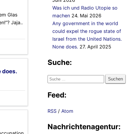
Juni 2026
Was ich und Radio Utopie so
dem Glas
machen
24. Mai 2026
!“? Jaja..
Any government in the world
could expel the rogue state of
Israel from the United Nations.
None does.
27. April 2025
Suche:
e does.
Suche
nach:
Feed:
RSS
/
Atom
Nachrichtenagentur:
 occupation