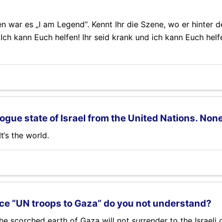
ben war es „I am Legend“. Kennt Ihr die Szene, wo er hinter 
h kann Euch helfen! Ihr seid krank und ich kann Euch helfen
ogue state of Israel from the United Nations. Non
It‘s the world.
e “UN troops to Gaza” do you not understand?
 the scorched earth of Gaza will not surrender to the Israeli