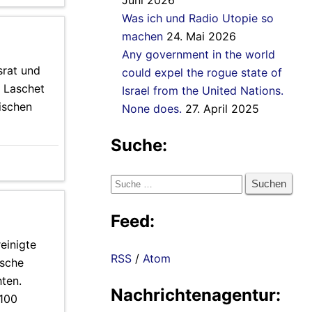
Juni 2026
Was ich und Radio Utopie so
machen
24. Mai 2026
Any government in the world
srat und
could expel the rogue state of
: Laschet
Israel from the United Nations.
ischen
None does.
27. April 2025
Suche:
Suche
nach:
Feed:
einigte
RSS
/
Atom
ische
hten.
Nachrichtenagentur:
 100