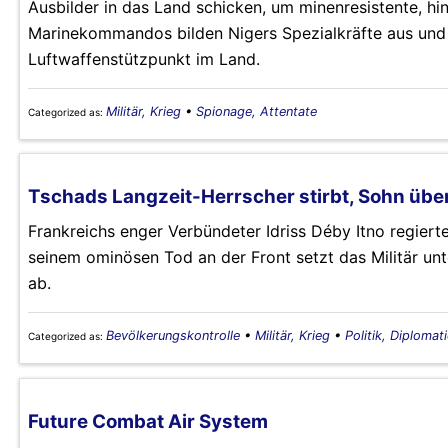
Ausbilder in das Land schicken, um minenresistente, h
Marinekommandos bilden Nigers Spezialkräfte aus und
Luftwaffenstützpunkt im Land.
Militär, Krieg
•
Spionage, Attentate
Categorized as:
Tschads Langzeit-Herrscher stirbt, Sohn über
Frankreichs enger Verbündeter Idriss Déby Itno regiert
seinem ominösen Tod an der Front setzt das Militär un
ab.
Bevölkerungskontrolle
•
Militär, Krieg
•
Politik, Diplomat
Categorized as:
Future Combat Air System