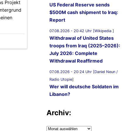
s Projekt
US Federal Reserve sends
intergrund
$500M cash shipment to Iraq:
meinen
Report
07.08.2026 - 20:42 Uhr [Wikipedia ]
Withdrawal of United States
troops from Iraq (2025–2026):
July 2026: Complete
Withdrawal Reaffirmed
07.08.2026 - 20:24 Uhr [Daniel Neun /
Radio Utopie]
Wer will deutsche Soldaten im
Libanon?
07.08.2026 - 20:11 Uhr [Middle East
Archiv:
Eye]
Lebanon, Israel agree shortlist
of countries that could send
Archiv: