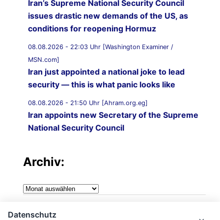
Iran’s Supreme National Security Council
issues drastic new demands of the US, as
conditions for reopening Hormuz
08.08.2026 - 22:03 Uhr [Washington Examiner /
MSN.com]
Iran just appointed a national joke to lead
security — this is what panic looks like
08.08.2026 - 21:50 Uhr [Ahram.org.eg]
Iran appoints new Secretary of the Supreme
National Security Council
08.08.2026 - 21:20 Uhr [Al Jazeera]
Vessel struck off coast of Oman: UKMTO
Archiv:
08.08.2026 - 21:12 Uhr [Saudi Gazette]
Archiv:
Saudi Arabia strongly condemns Iranian
attack on UAE tanker in Strait of Hormuz
Impressum
Datenschutz
08.08.2026 - 21:10 Uhr [Al Jazeera]