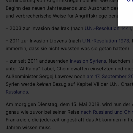
Verhinderung von Angriffskriegen dienen, wie sie die Welt
Beginn des neuen Jahrtausends und Ausbruch des bis he
und verbrecherische Weise für Angriffskriege benutzt, u.
– 2003 zur Invasion des Irak (nach
U.N.-Resolution 1441
,
– 2011 zur Invasion Libyens (nach
U.N.-Resolution 1973
,
immerhin, dass sie nicht wussten was sie getan hatten)
– zur seit 2011 andauernden
Invasion Syriens
. Nachdem i
unter “Al Kaida” Label, Chemiewaffen einsetzten und di
Außenminister Sergej Lawrow noch
am 17. September 20
Syrien werde
keinen
Bezug auf Kapitel VII der U.N.-Cha
Russlands
.
Am morgigen Dienstag, dem 15. Mai 2018, wird nun der Auß
genau wie zuvor bei seiner Reise
nach Russland und Chi
Frankreich, die jederzeit ungestraft das Abkommen mit d
Jahren wissen muss.