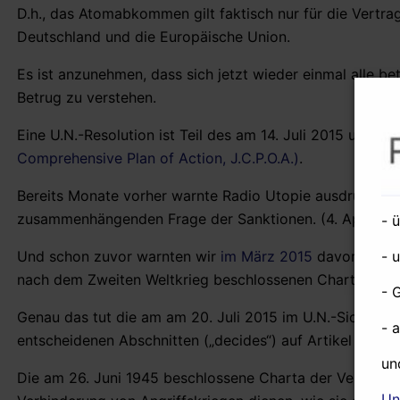
D.h., das Atomabkommen gilt faktisch nur für die Vertra
Deutschland und die Europäische Union.
Es ist anzunehmen, dass sich jetzt wieder einmal alle be
Betrug zu verstehen.
Eine U.N.-Resolution ist Teil des am 14. Juli 2015 unt
Comprehensive Plan of Action, J.C.P.O.A.)
.
Bereits Monate vorher warnte Radio Utopie ausdrücklic
zusammenhängenden Frage der Sanktionen. (4. April 20
- 
Und schon zuvor warnten wir
im März 2015
davor, dass 
- 
nach dem Zweiten Weltkrieg beschlossenen Charta der V
- 
Genau das tut die am am 20. Juli 2015 im U.N.-Sicherheit
- 
entscheidenen Abschnitten („decides“) auf Artikel 41 (u
un
Die am 26. Juni 1945 beschlossene Charta der Vereinten 
Un