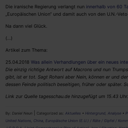
Die iranische Regierung verlangt nun
innerhalb von 60 T
„Europäischen Union“ und damit auch von den U.N.-Veto
Na dann viel Glück.
(…)
Artikel zum Thema:
25.04.2018
Was allein Verhandlungen über ein neues in
Die einzig richtige Antwort auf Macrons und nun Trumps
gibt, ist er tot. Sagt Rohani aber Nein, können er und de
dessen Feinde politisch beseitigen, früher oder später. 
Link zur Quelle tagesschau.de hinzugefügt um 15.43 Uhr. 
|
By:
Daniel Neun
Categorized as:
Aktuelles
•
Hintergrund, Analyse
•
P
United Nations
,
China
,
Europäische Union (E.U.) / Räte / Gipfel / Komm