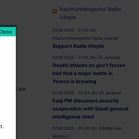
Nachrichtenagentur Radio
Utopie
 eigenen
07.08.2026 - 21:02 Uhr
[Nachrichtenagentur Radio Utopie]
Support Radio Utopie
(Joint
07.08.2026 - 21:01 Uhr [Al Jazeera]
Houthi attacks on gov’t forces
it
hint that a major battle in
Yemen is brewing
tel VII der
07.08.2026 - 20:54 Uhr [Al Jazeera]
Iraqi PM discusses security
cooperation with Saudi general
n ihren
intelligence chief
t.
t.
07.08.2026 - 20:48 Uhr [Middle East
e der
Monitor]