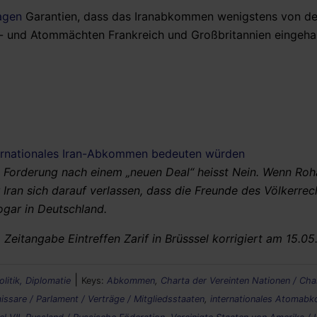
agen
Garantien, dass das Iranabkommen wenigstens von de
- und Atommächten Frankreich und Großbritannien eingehal
ternationales Iran-Abkommen bedeuten würden
 Forderung nach einem „neuen Deal“ heisst Nein. Wenn Roha
r Iran sich darauf verlassen, dass die Freunde des Völkerrec
Sogar in Deutschland.
Zeitangabe Eintreffen Zarif in Brüsssel korrigiert am 15.05
|
olitik, Diplomatie
Keys:
Abkommen
,
Charta der Vereinten Nationen / Cha
issare / Parlament / Verträge / Mitgliedsstaaten
,
internationales Atomab