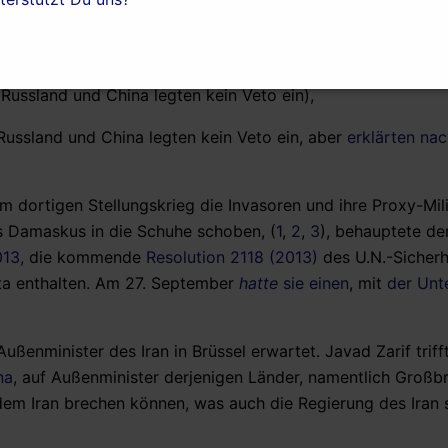
 seinerzeit gerade erlebt hatte. Stattdessen wurde Kapitel V
ute andauernden u.s.-geführten Terrorkrieges auf maximal
a.
 Russland und China legten kein Veto ein),
 Russland und China legten kein Veto ein, aber
erklärten na
m dortigen Stellungskrieg die Invasoren und ihre Proxy-Mil
es Damaskus in die Schuhe schoben, (
1
,
2
,
3
), behauptete de
13,
die kommende
Resolution 2118 (2013)
des U.N.-Sicherh
rta enthalten. Am 27. September
hatte
sie einen
, mit
der Unte
enminister des Iran in Brüssel erwartet. Javad Zarif trifft
na
, auf Außenminister derjenigen Länder, namentlich Großbr
em Iran brechen können, was auch die Regierung des Iran s