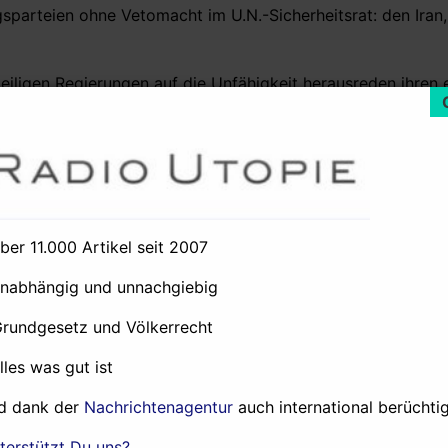
gsparteien ohne Vetomacht im U.N.-Sicherheitsrat: den Iran,
teiligen Regierungen auf die Unfähigkeit herausreden ihren
erschriebenen internationalen Iranabkommen / Atomabkommen
h vor genau dieser kommenden U.N.-Resolution und der dam
15,
Das Iran-Abkommen: Wende oder Hebel
)
über 11.000 Artikel seit 2007
diese kommende U.N.-Resolution sich ausgerechnet auf Kapi
unabhängig und unnachgiebig
ereinten Nationen berufen solle
Grundgesetz und Völkerrecht
srat beschlossene Resolution 2231 (2015), indem sie sich i
alles was gut ist
nd damit
Kapitel VII
) der Charta der Vereinten Nationen beruf
d dank der
Nachrichtenagentur
auch international berüchtig
Nationen, der die entsprechende Organisation folgte, sollt
terstützt Du uns?