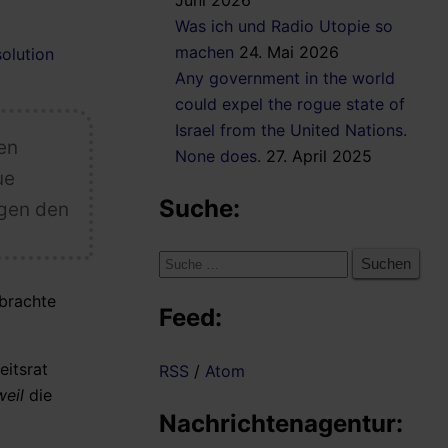
Juni 2026
Was ich und Radio Utopie so
machen
24. Mai 2026
solution
Any government in the world
could expel the rogue state of
Israel from the United Nations.
en
None does.
27. April 2025
ue
Suche:
egen den
Suche
nach:
ebrachte
Feed:
eitsrat
RSS
/
Atom
weil
die
Nachrichtenagentur: