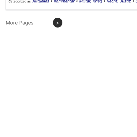
Aktuelles
•
Kommentar
•
Militär, Krieg
•
Recht, Justiz
•
Categorized as:
More Pages
>