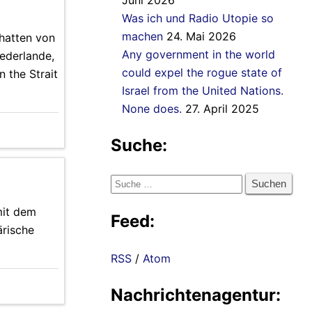
Juni 2026
Was ich und Radio Utopie so
machen
24. Mai 2026
hatten von
Any government in the world
iederlande,
could expel the rogue state of
 the Strait
Israel from the United Nations.
None does.
27. April 2025
Suche:
Suche
nach:
mit dem
Feed:
ärische
RSS
/
Atom
Nachrichtenagentur: