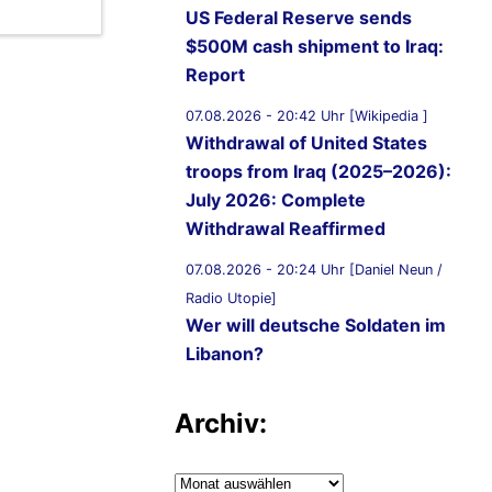
US Federal Reserve sends
$500M cash shipment to Iraq:
Report
07.08.2026 - 20:42 Uhr [Wikipedia ]
Withdrawal of United States
troops from Iraq (2025–2026):
July 2026: Complete
Withdrawal Reaffirmed
07.08.2026 - 20:24 Uhr [Daniel Neun /
Radio Utopie]
Wer will deutsche Soldaten im
Libanon?
07.08.2026 - 20:11 Uhr [Middle East
Archiv:
Eye]
Lebanon, Israel agree shortlist
of countries that could send
Archiv: