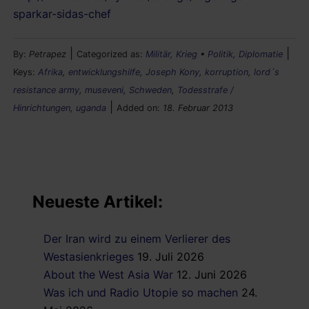
sparkar-sidas-chef
|
|
By:
Petrapez
Categorized as:
Militär, Krieg
•
Politik, Diplomatie
Keys:
Afrika
,
entwicklungshilfe
,
Joseph Kony
,
korruption
,
lord´s
resistance army
,
museveni
,
Schweden
,
Todesstrafe /
|
Hinrichtungen
,
uganda
Added on:
18. Februar 2013
Neueste Artikel:
Der Iran wird zu einem Verlierer des
Westasienkrieges
19. Juli 2026
About the West Asia War
12. Juni 2026
Was ich und Radio Utopie so machen
24.