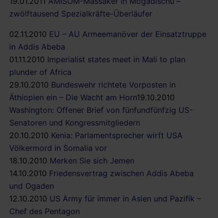
19.01.2011
AMISOM-Massaker in Mogadischu –
zwölftausend Spezialkräfte-Überläufer
02.11.2010
EU – AU Armeemanöver der Einsatztruppe
in Addis Abeba
01.11.2010
Imperialist states meet in Mali to plan
plunder of Africa
29.10.2010
Bundeswehr richtete Vorposten in
Äthiopien ein – Die Wacht am Horn
19.10.2010
Washington: Offener Brief von fünfundfünfzig US-
Senatoren und Kongressmitgliedern
20.10.2010
Kenia: Parlamentsprecher wirft USA
Völkermord in Somalia vor
18.10.2010
Merken Sie sich Jemen
14.10.2010
Friedensvertrag zwischen Addis Abeba
und Ogaden
12.10.2010
US Army für immer in Asien und Pazifik –
Chef des Pentagon