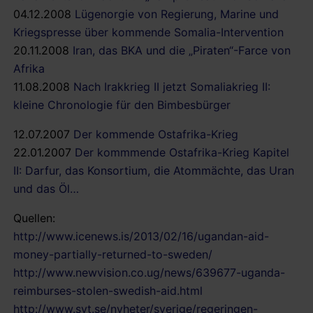
04.12.2008
Lügenorgie von Regierung, Marine und
Kriegspresse über kommende Somalia-Intervention
20.11.2008
Iran, das BKA und die „Piraten“-Farce von
Afrika
11.08.2008
Nach Irakkrieg II jetzt Somaliakrieg II:
kleine Chronologie für den Bimbesbürger
12.07.2007
Der kommende Ostafrika-Krieg
22.01.2007
Der kommmende Ostafrika-Krieg Kapitel
II: Darfur, das Konsortium, die Atommächte, das Uran
und das Öl…
Quellen:
http://www.icenews.is/2013/02/16/ugandan-aid-
money-partially-returned-to-sweden/
http://www.newvision.co.ug/news/639677-uganda-
reimburses-stolen-swedish-aid.html
http://www.svt.se/nyheter/sverige/regeringen-