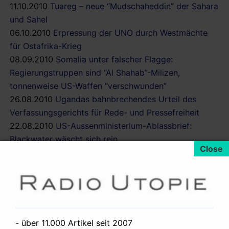
11.10.2010
Tuareg – neue “Mudschaheddin” der Sahara
und Sahel
06.10.2010
Erpressung der UNO durch Westmächte
für Ostafrika-Krieg
08.09.2010
Somalia unter falscher Flagge:
Regierungstruppen sind “Al Shahab”-Milizen,
tonnenweise US-Waffen “verschwunden”
26.08.2010
Ugandas bahnbrechendes Urteil des
Verfassungsgerichts für Rede- und Pressefreiheit
22.08.2010
US-Aussenministerium-Ablassbrief:
Blackwater wäscht sich rein
25.08.2010
Al Jazeeras verräterische
Berichterstattung am Beispiel ‘Wer sind die Al Shabab’
17.07.2010
Sudan: neue Kämpfe in Darfur
12.07.2010
Spannung in Ostafrika: Attentat in Uganda,
Haftbefehl gegen Machthaber im Nord-Sudan
12.07.2010
Was macht eigentlich das BKA-Gesetz?
- über 11.000 Artikel seit 2007