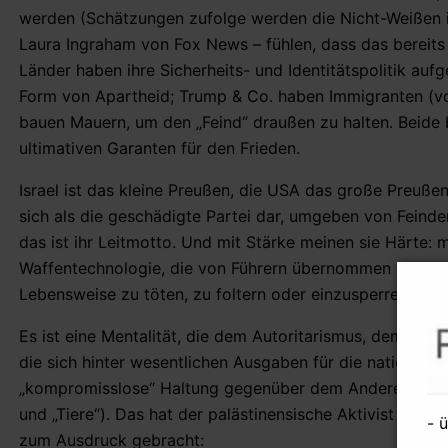
werden (Schätzungen zufolge werden die Nicht-Weißen i
Laura Ingraham von Fox News – fühlen, dass das bereits
Länder haben ihre Sicherheits- und Identitätspolitik auf
Form von Apartheid; Trump & Co. haben Immigranten (vo
bauen Mauern, um den „Feind“ draußen zu halten. Beide 
ultimativen Garanten für den Frieden.
Israel ist das kleine Preußen, die USA das große Preuße
sich als die geschädigte Partei dar, umgeben von Feinden
das ist ihr Leitmotto. Und mit Stärke meinen sie Härte: m
Waffentechnologie, die von Führern übernommen wird, di
Lebensweise zu töten, zu foltern oder einzusperren.
Es ist eine Mentalität, die dem Autoritarismus, dem Milit
die sich hinter wesentlichen Ausgaben für die nationale Si
„kompromisslose“ Haltung gegenüber dem Anderen erzeug
und „Tiere“). Das hat der palästinensische Aktivist Bass
- 
zum Ausdruck gebracht: