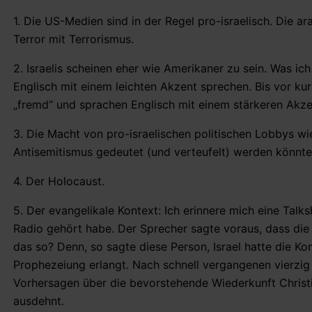
1. Die US-Medien sind in der Regel pro-israelisch. Die a
Terror mit Terrorismus.
2. Israelis scheinen eher wie Amerikaner zu sein. Was ic
Englisch mit einem leichten Akzent sprechen. Bis vor ku
„fremd“ und sprachen Englisch mit einem stärkeren Akze
3. Die Macht von pro-israelischen politischen Lobbys wie 
Antisemitismus gedeutet (und verteufelt) werden könnte
4. Der Holocaust.
5. Der evangelikale Kontext: Ich erinnere mich eine Tal
Radio gehört habe. Der Sprecher sagte voraus, dass di
das so? Denn, so sagte diese Person, Israel hatte die Kon
Prophezeiung erlangt. Nach schnell vergangenen vierzi
Vorhersagen über die bevorstehende Wiederkunft Christi,
ausdehnt.