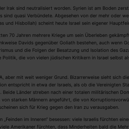
er Irak sind neutralisiert worden. Syrien ist am Boden zerst
dis sind quasi Verbündete. Abgesehen von der mehr oder we
und Hisbollah) scheint heute Israel sein eigener Hauptfein
etzten 70 Jahren mehrere Kriege um sein Überleben gekämpft 
enkweise Davids gegenüber Goliath bestehen, auch wenn Go
rorismus und die Folgen der Besatzung und Isolation des Gaz
itik, die von vielen jüdischen Kritikern in Israel selbst als 
, aber mit weit weniger Grund. Bizarrerweise sieht sich die
on entspricht in etwa der Israels, als ob die Vereinigten St
 Beide Länder streben nach einer totalen militärischen Do
 von starken Männern angeführt, die von Korruptionsvorwü
e scheinen sich für Krieg gegen den Iran zu verausgaben.
„Feinden im Inneren“ besessen: viele Israelis fürchten eine
iele Amerikaner fürchten, dass Minderheiten bald die Mehr