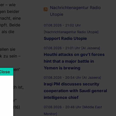
er – wie
Nachrichtenagentur Radio
gen beider
Utopie
macht, eine
pft. Beide
07.08.2026 - 21:02 Uhr
als die
[Nachrichtenagentur Radio Utopie]
Support Radio Utopie
07.08.2026 - 21:01 Uhr [Al Jazeera]
llen sie
Houthi attacks on gov’t forces
k zu sein –
hint that a major battle in
Yemen is brewing
ratischen“
07.08.2026 - 20:54 Uhr [Al Jazeera]
Iraqi PM discusses security
rderlich ist,
cooperation with Saudi general
intelligence chief
„Mörder“
tober 2016)
07.08.2026 - 20:48 Uhr [Middle East
Monitor]