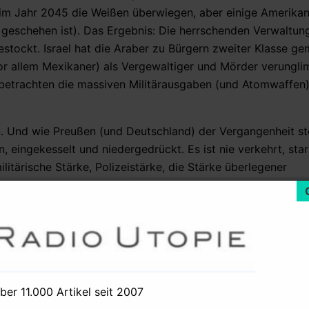
m Jahr 2045 die Weißen überwiegen, aber einige Amerikan
 geschehen ist). Das Ergebnis: Die herrschenden Verwaltun
gestockt. Israel hat die Araber zu Bürgern zweiter Klasse ge
r allem Mexikaner) als Vergewaltiger und Mörder verunglim
betrachten die massiven Militärausgaben (und Atomwaffen) 
n. Und wie Preußen (und Deutschland) der Vergangenheit ste
, eingekesselt und niedergedrückt. Es ist nie verkehrt, star
ilitärische Stärke, Polizeistärke, die Stärke überlegener
e bereit sind, andere im Namen der Erhaltung einer „demok
arismus, dem Nationalismus und natürlich der Kleptokratie fö
cherheit versteckt. Ihr zugrunde liegt die Furcht, die eine
t (ob palästinensische „Terroristen“ oder eingewanderte 
am Aramin in einem Interview in der Zeitschrift The Sun (Ok
über 11.000 Artikel seit 2007