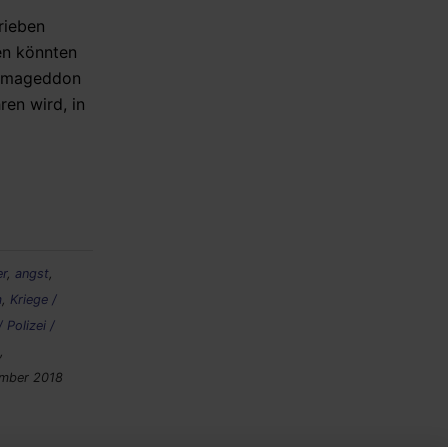
defence pact
rieben
len könnten
 Armageddon
ren wird, in
er
,
angst
,
m
,
Kriege /
 Polizei /
,
ember 2018