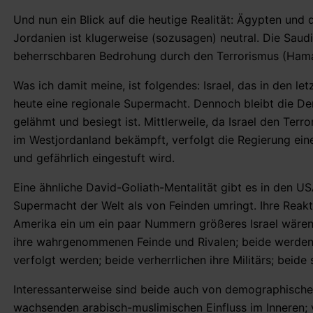
Und nun ein Blick auf die heutige Realität: Ägypten und d
Jordanien ist klugerweise (sozusagen) neutral. Die Sau
beherrschbaren Bedrohung durch den Terrorismus (Hamas 
Was ich damit meine, ist folgendes: Israel, das in den l
heute eine regionale Supermacht. Dennoch bleibt die D
gelähmt und besiegt ist. Mittlerweile, da Israel den Ter
im Westjordanland bekämpft, verfolgt die Regierung eine Pol
und gefährlich eingestuft wird.
Eine ähnliche David-Goliath-Mentalität gibt es in den USA
Supermacht der Welt als von Feinden umringt. Ihre Reakti
Amerika ein um ein paar Nummern größeres Israel wären.
ihre wahrgenommenen Feinde und Rivalen; beide werden
verfolgt werden; beide verherrlichen ihre Militärs; beid
Interessanterweise sind beide auch von demographischen 
wachsenden arabisch-muslimischen Einfluss im Inneren; v