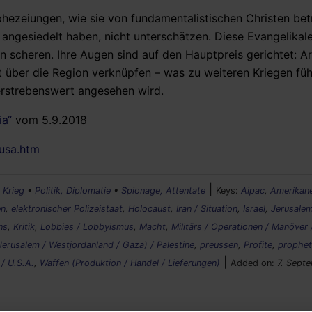
phezeiungen, wie sie von fundamentalistischen Christen bet
i angesiedelt haben, nicht unterschätzen. Diese Evangelika
n scheren. Ihre Augen sind auf den Hauptpreis gerichtet:
ft über die Region verknüpfen – was zu weiteren Kriegen füh
s erstrebenswert angesehen wird.
ia“
vom 5.9.2018
eusa.htm
|
, Krieg
•
Politik, Diplomatie
•
Spionage, Attentate
Keys:
Aipac
,
Amerikan
en
,
elektronischer Polizeistaat
,
Holocaust
,
Iran / Situation
,
Israel
,
Jerusale
ns
,
Kritik
,
Lobbies / Lobbyismus
,
Macht
,
Militärs / Operationen / Manöver /
Jerusalem / Westjordanland / Gaza) / Palestine
,
preussen
,
Profite
,
prophet
|
/ U.S.A.
,
Waffen (Produktion / Handel / Lieferungen)
Added on:
7. Sept