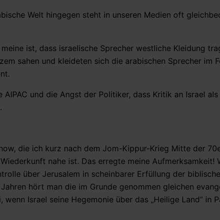
rabische Welt hingegen steht in unseren Medien oft gleichb
h meine ist, dass israelische Sprecher westliche Kleidung tr
rzem sahen und kleideten sich die arabischen Sprecher im 
nt.
AIPAC und die Angst der Politiker, dass Kritik an Israel als
.
kshow, die ich kurz nach dem Jom-Kippur-Krieg Mitte der 70
e Wiederkunft nahe ist. Das erregte meine Aufmerksamkeit!
trolle über Jerusalem in scheinbarer Erfüllung der biblisch
g Jahren hört man die im Grunde genommen gleichen evange
 wenn Israel seine Hegemonie über das „Heilige Land“ in P