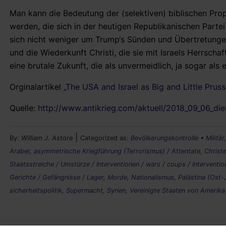
Man kann die Bedeutung der (selektiven) biblischen Pro
werden, die sich in der heutigen Republikanischen Parte
sich nicht weniger um Trump‘s Sünden und Übertretunge
und die Wiederkunft Christi, die sie mit Israels Herrscha
eine brutale Zukunft, die als unvermeidlich, ja sogar al
Orginalartikel
„The USA and Israel as Big and Little Pruss
Quelle:
http://www.antikrieg.com/aktuell/2018_09_06_di
|
By:
William J. Astore
Categorized as:
Bevölkerungskontrolle
•
Militär
Araber
,
asymmetrische Kriegführung (Terrorismus) / Attentate
,
Christ
Staatsstreiche / Umstürze / Interventionen / wars / coups / interventio
Gerichte / Gefängnisse / Lager
,
Morde
,
Nationalismus
,
Palästina (Ost-
sicherheitspolitik
,
Supermacht
,
Syrien
,
Vereinigte Staaten von Amerika 