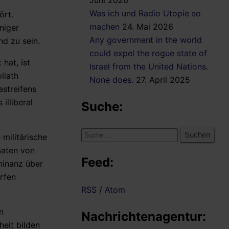
Juni 2026
Was ich und Radio Utopie so
ört.
machen
24. Mai 2026
niger
Any government in the world
d zu sein.
could expel the rogue state of
hat, ist
Israel from the United Nations.
liath
None does.
27. April 2025
astreifens
illiberal
Suche:
Suche
 militärische
nach:
aaten von
Feed:
minanz über
rfen
RSS
/
Atom
n
Nachrichtenagentur:
heit bilden