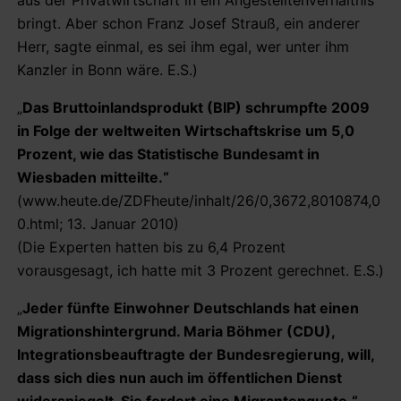
bringt. Aber schon Franz Josef Strauß, ein anderer
Herr, sagte einmal, es sei ihm egal, wer unter ihm
Kanzler in Bonn wäre. E.S.)
„
Das Bruttoinlandsprodukt (BIP) schrumpfte 2009
in Folge der weltweiten Wirtschaftskrise um 5,0
Prozent, wie das Statistische Bundesamt in
Wiesbaden mitteilte.“
(www.heute.de/ZDFheute/inhalt/26/0,3672,8010874,0
0.html; 13. Januar 2010)
(Die Experten hatten bis zu 6,4 Prozent
vorausgesagt, ich hatte mit 3 Prozent gerechnet. E.S.)
„
Jeder fünfte Einwohner Deutschlands hat einen
Migrationshintergrund. Maria Böhmer (CDU),
Integrationsbeauftragte der Bundesregierung, will,
dass sich dies nun auch im öffentlichen Dienst
widerspiegelt. Sie fordert eine Migrantenquote.“