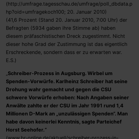
(http://umfrage.tagesschau.de/umfrage/poll_dbdata.p
hp?oid=umfragekoch100; 20. Januar 2010)
(41,6 Prozent (Stand 20. Januar 2010, 7:00 Uhr) der
Befragten (5934 gaben ihre Stimme ab) haben
diesem präfaschistischen Dreck zugestimmt. Nicht
dieser hohe Grad der Zustimmung ist das eigentlich
Erschreckende, sondern dass er zu erwarten war.
E.S.)
„
Schreiber-Prozess in Augsburg. Wirbel um
Spenden-Vorwürfe. Karlheinz Schreiber hat seine
Drohung wahr gemacht und gegen die CSU
schwere Vorwürfe erhoben: Nach Angaben seiner
Anwälte zahlte er der CSU im Jahr 1991 rund 1,4
Millionen D-Mark an „unzulässigen Spenden“. Man
habe davon keinerlei Kenntnis, sagte Parteichef
Horst Seehofer.“
(www.br-online.de/aktuell/schreiber-prozess-in-