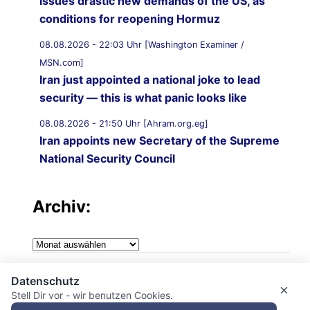
issues drastic new demands of the US, as
conditions for reopening Hormuz
08.08.2026 - 22:03 Uhr [Washington Examiner /
MSN.com]
Iran just appointed a national joke to lead
security — this is what panic looks like
08.08.2026 - 21:50 Uhr [Ahram.org.eg]
Iran appoints new Secretary of the Supreme
National Security Council
08.08.2026 - 21:20 Uhr [Al Jazeera]
Vessel struck off coast of Oman: UKMTO
Archiv:
08.08.2026 - 21:12 Uhr [Saudi Gazette]
Archiv:
Saudi Arabia strongly condemns Iranian
attack on UAE tanker in Strait of Hormuz
Impressum
Datenschutz
×
08.08.2026 - 21:10 Uhr [Al Jazeera]
Stell Dir vor - wir benutzen Cookies.
Datenschutzerklärung
Qatar condemns Iranian attack on UAE