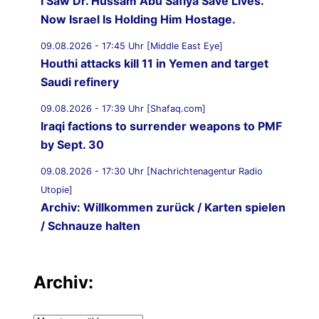
I Saw Dr. Hussam Abu Safiya Save Lives.
Now Israel Is Holding Him Hostage.
09.08.2026 - 17:45 Uhr [Middle East Eye]
Houthi attacks kill 11 in Yemen and target
Saudi refinery
09.08.2026 - 17:39 Uhr [Shafaq.com]
Iraqi factions to surrender weapons to PMF
by Sept. 30
09.08.2026 - 17:30 Uhr [Nachrichtenagentur Radio
Utopie]
Archiv: Willkommen zurück / Karten spielen
/ Schnauze halten
09.08.2026 - 17:24 Uhr [Avapress.com]
Iraqi Prime Minister Stresses End of US
Archiv:
Coalition Mission on September 30
09.08.2026 - 17:00 Uhr [TKP.at]