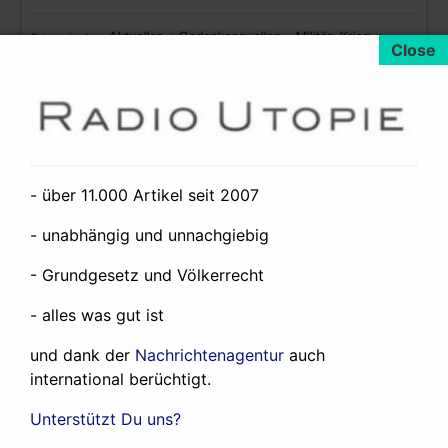
Aktuelles
•
Gedankenquellen
•
Militär, Krieg
•
Categorized as:
Politik, Diplomatie
•
Verfassung, Demokratie
More Pages
<
>
- über 11.000 Artikel seit 2007
- unabhängig und unnachgiebig
Neueste Artikel:
- Grundgesetz und Völkerrecht
Der Iran wird zu einem Verlierer des
- alles was gut ist
Westasienkrieges
19. Juli 2026
und dank der
Nachrichtenagentur
auch
About the West Asia War
12. Juni 2026
international berüchtigt.
Was ich und Radio Utopie so machen
24.
Mai 2026
Unterstützt Du uns?
Any government in the world could expel