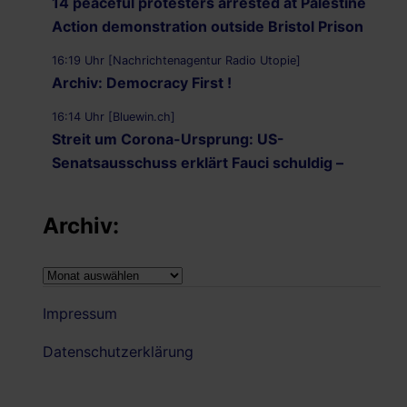
14 peaceful protesters arrested at Palestine
Action demonstration outside Bristol Prison
16:19 Uhr [Nachrichtenagentur Radio Utopie]
Archiv: Democracy First !
16:14 Uhr [Bluewin.ch]
Streit um Corona-Ursprung: US-
Senatsausschuss erklärt Fauci schuldig –
kommt er jetzt vor Gericht?
Archiv:
16:11 Uhr [CNN]
Senate panel votes to hold Fauci in contempt
of Congress
Archiv:
05.08.2026 - 22:02 Uhr [Nachrichtenagentur Radio
Impressum
Utopie]
Nachrichtenagentur Radio Utopie
Datenschutzerklärung
05.08.2026 - 21:52 Uhr [Wafa.ps]
Israel advances new colonial plan that