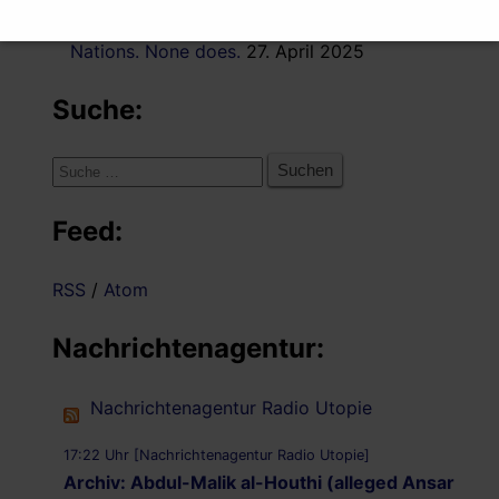
the rogue state of Israel from the United
Nations. None does.
27. April 2025
Suche:
Suche
nach:
Feed:
RSS
/
Atom
Nachrichtenagentur:
Nachrichtenagentur Radio Utopie
17:22 Uhr [Nachrichtenagentur Radio Utopie]
Archiv: Abdul-Malik al-Houthi (alleged Ansar