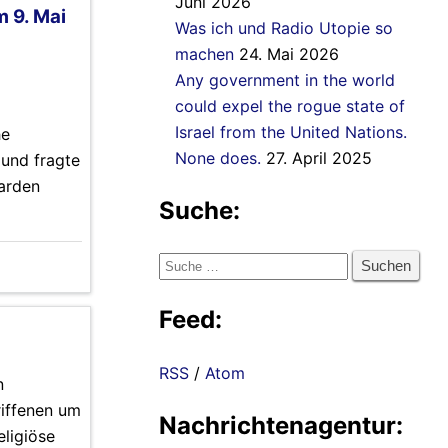
Juni 2026
 9. Mai
Was ich und Radio Utopie so
machen
24. Mai 2026
Any government in the world
could expel the rogue state of
Israel from the United Nations.
he
None does.
27. April 2025
 und fragte
iarden
Suche:
Suche
nach:
Feed:
RSS
/
Atom
n
riffenen um
Nachrichtenagentur:
eligiöse