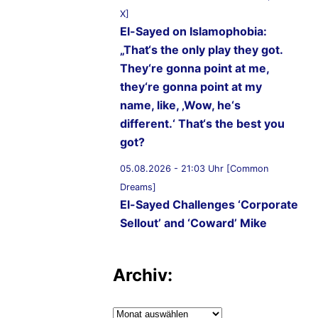
X]
El-Sayed on Islamophobia:
„That‘s the only play they got.
They‘re gonna point at me,
they‘re gonna point at my
name, like, ‚Wow, he‘s
different.‘ That‘s the best you
got?
05.08.2026 - 21:03 Uhr [Common
Dreams]
El-Sayed Challenges ‘Corporate
Sellout’ and ‘Coward’ Mike
Rogers to Five Debates
05.08.2026 - 20:36 Uhr
Archiv:
[AbdulForSenate.com]
Dr. Abdul El-Sayed Wins
Archiv: