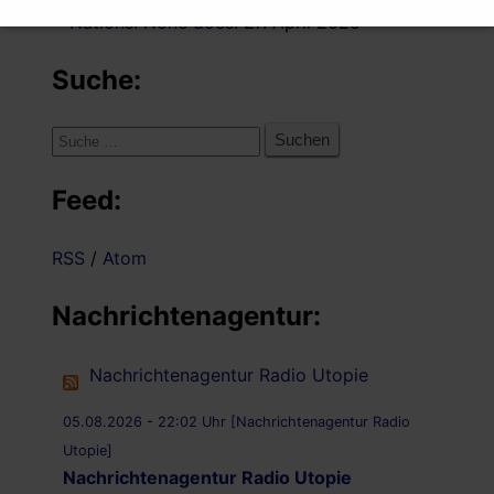
Nations. None does.
27. April 2025
Suche:
Suche
nach:
Feed:
RSS
/
Atom
Nachrichtenagentur:
Nachrichtenagentur Radio Utopie
05.08.2026 - 22:02 Uhr [Nachrichtenagentur Radio
Utopie]
Nachrichtenagentur Radio Utopie