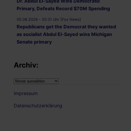
Dr. Abdul El-Sayed Wins Democratic
Primary, Defeats Record $70M Spending
05.08.2026 - 20:31 Uhr [Fox News]
Republicans get the Democrat they wanted
as socialist Abdul El-Sayed wins Michigan
Senate primary
05.08.2026 - 19:59 Uhr [Al Jazeera]
Iran-Oman understanding on Hormuz ‘on
Archiv:
verge of being finalised’: Iran’s deputy
foreign minister
Archiv:
05.08.2026 - 19:43 Uhr [Middle East Eye]
Impressum
US not directly updating Israel on talks with
Iran: Report
Datenschutzerklärung
05.08.2026 - 19:39 Uhr [Middle East Eye]
US removes sanctions from three IRGC-
linked entities