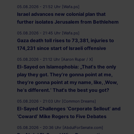
05.08.2026 - 21:52 Uhr [Wafa.ps]
Israel advances new colonial plan that
further isolates Jerusalem from Bethlehem
05.08.2026 - 21:45 Uhr [Wafa.ps]
Gaza death toll rises to 73,381, injuries to
174,231 since start of Israeli offensive
05.08.2026 - 21:12 Uhr [Aaron Rupar / X]
El-Sayed on Islamophobia: „That‘s the only
play they got. They‘re gonna point at me,
they‘re gonna point at my name, like, ‚Wow,
he‘s different.‘ That‘s the best you got?
05.08.2026 - 21:03 Uhr [Common Dreams]
El-Sayed Challenges ‘Corporate Sellout’ and
‘Coward’ Mike Rogers to Five Debates
05.08.2026 - 20:36 Uhr [AbdulForSenate.com]