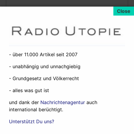
Radio Utopie
Categorized as:
More Pages
<
>
- über 11.000 Artikel seit 2007
- unabhängig und unnachgiebig
Neueste Artikel:
- Grundgesetz und Völkerrecht
Der Iran wird zu einem Verlierer des
- alles was gut ist
Westasienkrieges
19. Juli 2026
About the West Asia War
12. Juni 2026
und dank der
Nachrichtenagentur
auch
Was ich und Radio Utopie so machen
24.
international berüchtigt.
Mai 2026
Unterstützt Du uns?
Any government in the world could expel
the rogue state of Israel from the United