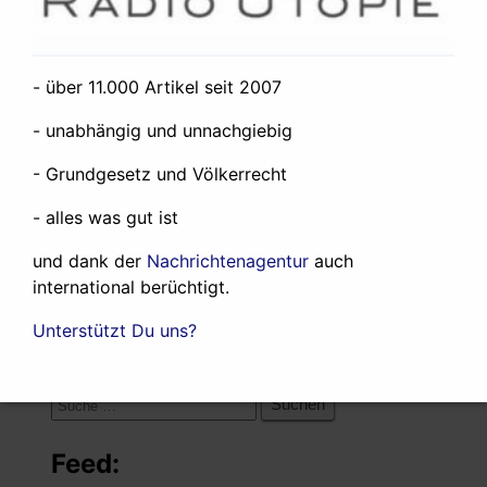
Neueste Artikel:
- über 11.000 Artikel seit 2007
Der Iran wird zu einem Verlierer des
Westasienkrieges
19. Juli 2026
- unabhängig und unnachgiebig
About the West Asia War
12. Juni 2026
- Grundgesetz und Völkerrecht
Was ich und Radio Utopie so machen
24.
Mai 2026
- alles was gut ist
Any government in the world could expel
the rogue state of Israel from the United
und dank der
Nachrichtenagentur
auch
international berüchtigt.
Nations. None does.
27. April 2025
Unterstützt Du uns?
Suche:
Suche
nach:
Feed: