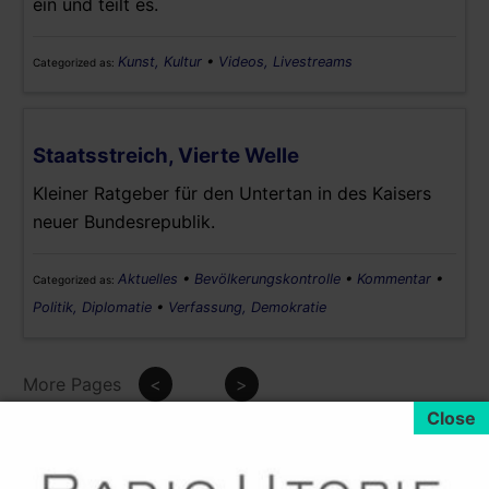
ein und teilt es.
Kunst, Kultur
•
Videos, Livestreams
Categorized as:
Staatsstreich, Vierte Welle
Kleiner Ratgeber für den Untertan in des Kaisers
neuer Bundesrepublik.
Aktuelles
•
Bevölkerungskontrolle
•
Kommentar
•
Categorized as:
Politik, Diplomatie
•
Verfassung, Demokratie
More Pages
<
>