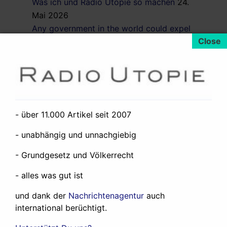
Was ich und Radio Utopie so machen
24.
Mai 2026
Any government in the world could expel
the rogue state of Israel from the United
Nations. None does.
27. April 2025
Suche:
Suche
- über 11.000 Artikel seit 2007
nach:
Feed:
- unabhängig und unnachgiebig
- Grundgesetz und Völkerrecht
RSS
/
Atom
- alles was gut ist
Nachrichtenagentur:
und dank der
Nachrichtenagentur
auch
international berüchtigt.
Nachrichtenagentur Radio Utopie