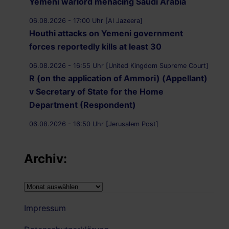
Yemeni warlord menacing Saudi Arabia
06.08.2026 - 17:00 Uhr [Al Jazeera]
Houthi attacks on Yemeni government
forces reportedly kills at least 30
06.08.2026 - 16:55 Uhr [United Kingdom Supreme Court]
R (on the application of Ammori) (Appellant)
v Secretary of State for the Home
Department (Respondent)
06.08.2026 - 16:50 Uhr [Jerusalem Post]
UK Supreme Court to hear appeal over
Palestine Action proscription in November
Archiv:
06.08.2026 - 16:40 Uhr [Bristol247.com]
14 peaceful protesters arrested at Palestine
Archiv:
Action demonstration outside Bristol Prison
Impressum
06.08.2026 - 16:19 Uhr [Nachrichtenagentur Radio
Utopie]