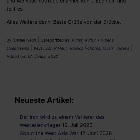
und Monicas YouTube channel. Klinkt Euch ein und
teilt es.
Alles Weitere dann. Beste Grüße von der Brücke.
|
By:
Daniel Neun
Categorized as:
Kunst, Kultur
•
Videos,
|
|
Livestreams
Keys:
Daniel Neun
,
Monica Pokorna
,
Musik
,
Videos
Added on:
12. Januar 2022
Neueste Artikel:
Der Iran wird zu einem Verlierer des
Westasienkrieges
19. Juli 2026
About the West Asia War
12. Juni 2026