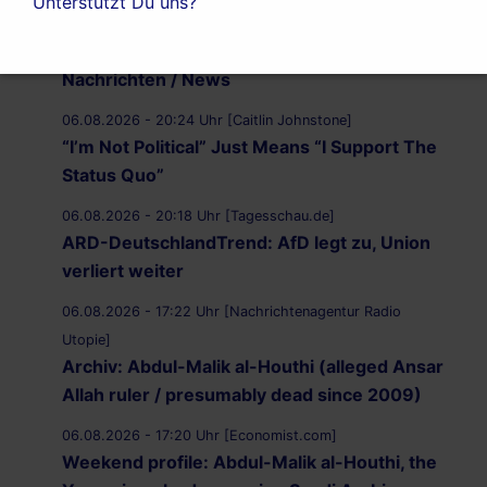
Unterstützt Du uns?
06.08.2026 - 20:29 Uhr [Nachrichtenagentur Radio
Utopie]
Nachrichten / News
06.08.2026 - 20:24 Uhr [Caitlin Johnstone]
“I’m Not Political” Just Means “I Support The
Status Quo”
06.08.2026 - 20:18 Uhr [Tagesschau.de]
ARD-DeutschlandTrend: AfD legt zu, Union
verliert weiter
06.08.2026 - 17:22 Uhr [Nachrichtenagentur Radio
Utopie]
Archiv: Abdul-Malik al-Houthi (alleged Ansar
Allah ruler / presumably dead since 2009)
06.08.2026 - 17:20 Uhr [Economist.com]
Weekend profile: Abdul-Malik al-Houthi, the