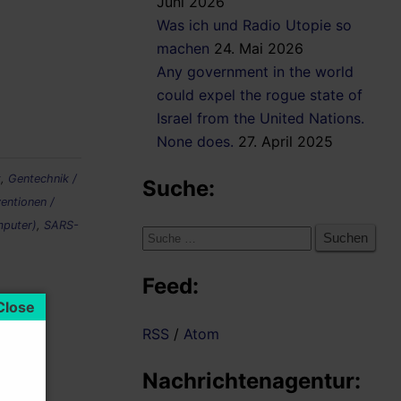
Juni 2026
Was ich und Radio Utopie so
machen
24. Mai 2026
Any government in the world
could expel the rogue state of
Israel from the United Nations.
None does.
27. April 2025
k
,
Gentechnik /
Suche:
ventionen /
mputer)
,
SARS-
Suche
nach:
Feed:
RSS
/
Atom
Nachrichtenagentur: