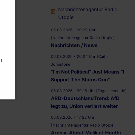
Nachrichtenagentur Radio
Utopie
06.08.2026 - 20:29 Uhr
[Nachrichtenagentur Radio Utopie]
Nachrichten / News
06.08.2026 - 20:24 Uhr [Caitlin
t.
Johnstone]
“I’m Not Political” Just Means “I
Support The Status Quo”
06.08.2026 - 20:18 Uhr [Tagesschau.de]
ARD-DeutschlandTrend: AfD
legt zu, Union verliert weiter
06.08.2026 - 17:22 Uhr
[Nachrichtenagentur Radio Utopie]
Archiv: Abdul-Malik al-Houthi