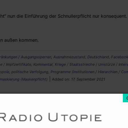
ht“ nun die Einführung der Schnullerpflicht nur konsequent.
 von außen kommen.
änkungen / Ausgangssperren
,
Ausnahmezustand
,
Deutschland
,
Faceboo
 / Impfzertifikate
,
Kommentar
,
Kriege / Staatsstreiche / Umstürze / Inter
opole
,
politische Verfolgung
,
Programme (Institutionen / Hierarchien / Co
|
askierung (Maskenpflicht)
Added on:
17. September 2021