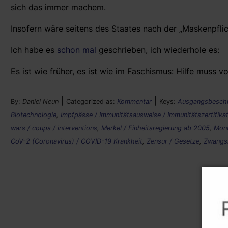
sich das immer machem.
Insofern wäre seitens des Staates nach der „Maskenpflic
Ich habe es
schon mal
geschrieben, ich wiederhole es:
Es ist wie früher, es ist wie im Faschismus: Hilfe muss
|
|
By:
Daniel Neun
Categorized as:
Kommentar
Keys:
Ausgangsbeschr
Biotechnologie
,
Impfpässe / Immunitätsausweise / Immunitätszertifikate
wars / coups / interventions
,
Merkel / Einheitsregierung ab 2005
,
Mon
CoV-2 (Coronavirus) / COVID-19 Krankheit
,
Zensur / Gesetze
,
Zwangsm