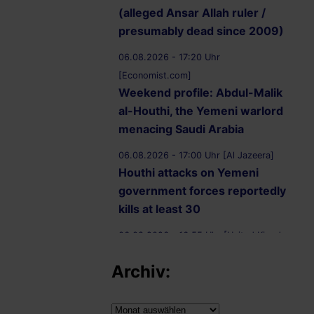
(alleged Ansar Allah ruler /
presumably dead since 2009)
06.08.2026 - 17:20 Uhr
[Economist.com]
Weekend profile: Abdul-Malik
al-Houthi, the Yemeni warlord
menacing Saudi Arabia
06.08.2026 - 17:00 Uhr [Al Jazeera]
Houthi attacks on Yemeni
government forces reportedly
kills at least 30
06.08.2026 - 16:55 Uhr [United Kingdom
Supreme Court]
Archiv:
R (on the application of
Ammori) (Appellant) v
Secretary of State for the Home
Archiv: