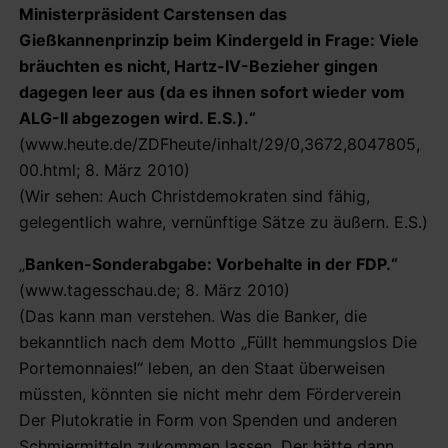
Ministerpräsident Carstensen das
Gießkannenprinzip beim Kindergeld in Frage: Viele
bräuchten es nicht, Hartz-IV-Bezieher gingen
dagegen leer aus (da es ihnen sofort wieder vom
ALG-II abgezogen wird. E.S.).“
(www.heute.de/ZDFheute/inhalt/29/0,3672,8047805,
00.html; 8. März 2010)
(Wir sehen: Auch Christdemokraten sind fähig,
gelegentlich wahre, vernünftige Sätze zu äußern. E.S.)
„
Banken-Sonderabgabe: Vorbehalte in der FDP.“
(www.tagesschau.de; 8. März 2010)
(Das kann man verstehen. Was die Banker, die
bekanntlich nach dem Motto „Füllt hemmungslos Die
Portemonnaies!“ leben, an den Staat überweisen
müssten, könnten sie nicht mehr dem Förderverein
Der Plutokratie in Form von Spenden und anderen
Schmiermitteln zukommen lassen. Der hätte dann