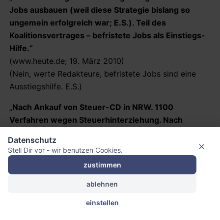
Jobs ausbauen (weil diese Strategie bislang so
ungemein erfolgreich war; E.S.). Teil des
Koalitionsvertrages – befristete Jobs als Einstiegs-
Hilfe.“
(www.heute.de; 19. März 2010)
(Nein, werte Redakteure, befristete Jobs sind eine
Ausstiegshilfe. E.S.)
„
Nach Ankauf von Steuer-CD in NRW. 1100
Verfahren wegen Steuerhinterziehung. Nach
Auswertung der Schweizer Steuersünder-CD hat
Datenschutz
die Düsseldorfer Staatsanwaltschaft 1100
×
Stell Dir vor - wir benutzen Cookies.
Ermittlungsverfahren eingeleitet. Es handele sich
zustimmen
um Kunden und Mitarbeiter der Schweizer Bank
Credit Suisse, teilte ein Behördensprecher mit.
ablehnen
Einem Zeitungsbericht zufolge gab es auch erste
einstellen
Hausdurchsuchungen.“