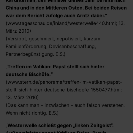
China und in den Mittleren Osten. Bei beiden Reisen
war dem Bericht zufolge auch Arntz dabei.“
(www.tagesschau.de/inland/westerwelle440.html; 13.
März 2010)
(Versippt, geschmiert, nepotisiert, kurzum:
Familienförderung, Devisenbeschaffung,
Partnerbegünstigung. E.S.)
„
Treffen im Vatikan: Papst stellt sich hinter
deutsche Bischöfe.“
(www.stern.de/panorama/treffen-im-vatikan-papst-
stellt-sich-hinter-deutsche-bischoefe-1550477.html;
13. März 2010)
(Das kann man – inzwischen – auch falsch verstehen.
Wenn nicht richtig. E.S.)
„
Westerwelle schießt gegen „linken Zeitgeist“.
Außenminister nennt Kritik an Reise-Praxis