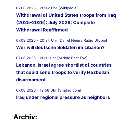
07.08.2026 - 20:42 Uhr [Wikipedia ]
Withdrawal of United States troops from Iraq
(2025–2026): July 2026: Complete
Withdrawal Reaffirmed
07.08.2026 - 20:24 Uhr [Daniel Neun / Radio Utopie]
Wer will deutsche Soldaten im Libanon?
07.08.2026 - 20:11 Uhr [Middle East Eye]
Lebanon, Israel agree shortlist of countries
that could send troops to verify Hezbollah
disarmament
07.08.2026 - 19:58 Uhr [Shafaq.com]
Iraq under regional pressure as neighbors
threaten to strike Iran-aligned factions
Archiv:
07.08.2026 - 19:49 Uhr [Middle East Eye]
War on Iran: Saudi Arabia warns of imminent