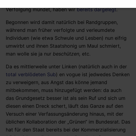
Leuten verwechselt, zwangsläufig in eine politische
Verfolgung mündet, haben wir
bereits dargelegt
.
Begonnen wird damit natürlich bei Randgruppen,
während man früher verfolgte und verleumdete
Individuen (wie etwa Schwule und Lesben) nun eifrig
umwirbt und ihnen Staatshonig um Maul schmiert,
man wolle sie ja nur
beschützen,
etc.
Da es mittlerweile unter Linken (natürlich auch in der
total verblödeten Sub
) en vogue ist jedwedes Denken
zu verweigern, aus Angst das könne jemand
mitbekommen, muss hinzugefügt werden: da auch
das Grundgesetz besser ist als sein Ruf und sich um
diesen einen Dreck schert, läuft das Ganze auf den
Versuch einer Verfassungsänderung hinaus, mit der
üblichen Kollaboration der „Grünen“ im Bundesrat. Das
hat für den Staat bereits bei der Kommerzialisierung