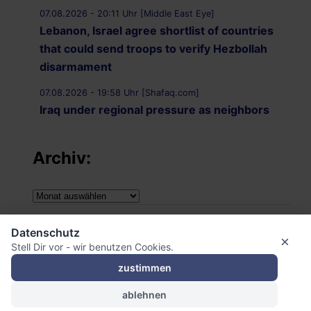
07.08.2026 - 20:11 Uhr [Middle East Eye]
Lebanon, Israel agree shortlist of countries
that could send troops to verify Hezbollah
disarmament
07.08.2026 - 19:58 Uhr [Shafaq.com]
Iraq under regional pressure as neighbors
threaten to strike Iran-aligned factions
Archiv:
Archiv:
Impressum
Datenschutz
×
Stell Dir vor - wir benutzen Cookies.
Datenschutzerklärung
zustimmen
ablehnen