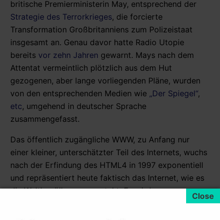
britische Premierministerin May, entsprechend der
Strategie des Terrorkrieges
, die forcierte
Transformation Großbritanniens zum Polizeistaat
insgesamt an. Genau davor hatte Radio Utopie
bereits
vor zehn Jahren
gewarnt. Mays nach dem
Attentat vermeintlich plötzlich aus dem Hut
gezogenen, aber lange vorliegenden Pläne, wurden
von den entsprechenden Medien wie
„Der Spiegel“
,
etc
, umgehend in deutscher Sprache
zusammengefasst.
Das öffentlich zugängliche WWW, zu Anfang nur
einer kleiner, unterschätzter Teil des Internets, wuchs
nach der Erfindung des HTML4 in 1997 exponentiell
und repräsentiert heute faktisch das Internet, wie es
die Weltbevölkerung versteht. Es wird von
staatlichen, kommerziellen bzw internationalen
Institutionen vollständig ausspioniert und für