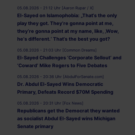
05.08.2026 - 21:12 Uhr [Aaron Rupar / X]
El-Sayed on Islamophobia: „That‘s the only
play they got. They‘re gonna point at me,
they‘re gonna point at my name, like, ‚Wow,
he‘s different.‘ That‘s the best you got?
05.08.2026 - 21:03 Uhr [Common Dreams]
El-Sayed Challenges ‘Corporate Sellout’ and
‘Coward’ Mike Rogers to Five Debates
05.08.2026 - 20:36 Uhr [AbdulForSenate.com]
Dr. Abdul El-Sayed Wins Democratic
Primary, Defeats Record $70M Spending
05.08.2026 - 20:31 Uhr [Fox News]
Republicans get the Democrat they wanted
as socialist Abdul El-Sayed wins Michigan
Senate primary