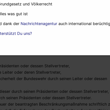
Grundgesetz und Völkerrecht
d rechtzeitig zu erkennen und einer solchen Gefahr zu beg
nisse und Unterlagen dürfen nicht zum Nachteil von Perso
alles was gut ist
on eine Beschränkung nach § 2 angeordnet ist oder wenn ta
ine der in § 2 dieses Gesetzes oder eine andere in § 138 d
d dank der
Nachrichtenagentur
auch international berüchtig
er begangen hat.
terstützt Du uns?
eordnet werden.
reichs
äsidenten oder dessen Stellvertreter,
Leiter oder deren Stellvertreter,
cherheit der Bundeswehr durch seinen Leiter oder dessen
eser durch seinen Präsidenten oder dessen Stellvertreter,
ch seinen Präsidenten oder dessen Stellvertreter.
auer der beantragten Beschränkungsmaßnahme schriftlich z