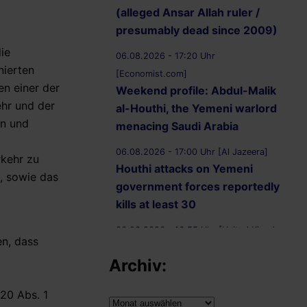
(alleged Ansar Allah ruler /
presumably dead since 2009)
ie
06.08.2026 - 17:20 Uhr
nierten
[Economist.com]
n einer der
Weekend profile: Abdul-Malik
hr und der
al-Houthi, the Yemeni warlord
en und
menacing Saudi Arabia
06.08.2026 - 17:00 Uhr [Al Jazeera]
rkehr zu
Houthi attacks on Yemeni
, sowie das
government forces reportedly
kills at least 30
06.08.2026 - 16:55 Uhr [United Kingdom
en, dass
Supreme Court]
Archiv:
R (on the application of
Ammori) (Appellant) v
20 Abs. 1
Secretary of State for the Home
Archiv: