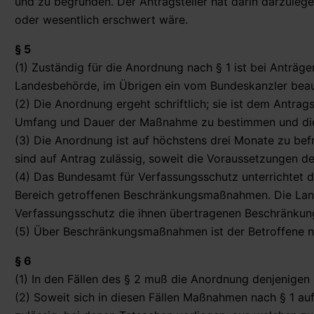
und zu begründen. Der Antragsteller hat darin darzuleg
oder wesentlich erschwert wäre.
§ 5
(1) Zuständig für die Anordnung nach § 1 ist bei Anträ
Landesbehörde, im Übrigen ein vom Bundeskanzler beauf
(2) Die Anordnung ergeht schriftlich; sie ist dem Antrags
Umfang und Dauer der Maßnahme zu bestimmen und die 
(3) Die Anordnung ist auf höchstens drei Monate zu befr
sind auf Antrag zulässig, soweit die Voraussetzungen d
(4) Das Bundesamt für Verfassungsschutz unterrichtet d
Bereich getroffenen Beschränkungsmaßnahmen. Die Land
Verfassungsschutz die ihnen übertragenen Beschränku
(5) Über Beschränkungsmaßnahmen ist der Betroffene ni
§ 6
(1) In den Fällen des § 2 muß die Anordnung denjenige
(2) Soweit sich in diesen Fällen Maßnahmen nach § 1 auf