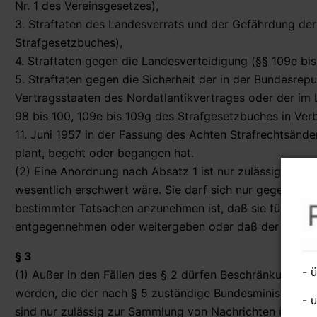
Nr. 1 des Vereinsgesetzes),
3. Straftaten des Landesverrats und der Gefährdung der 
Strafgesetzbuches),
4. Straftaten gegen die Landesverteidigung (§§ 109e bi
5. Straftaten gegen die Sicherheit der in der Bundesrep
Vertragsstaaten des Nordatlantikvertrages oder der im 
98 bis 100, 109e bis 109g des Strafgesetzbuches in Ver
11. Juni 1957 in der Fassung des Achten Strafrechtsänd
plant, begeht oder begangen hat.
(2) Eine Anordnung nach Absatz 1 ist nur zulässig, wen
wesentlich erschwert wäre. Sie darf sich nur gegen Ver
bestimmter Tatsachen anzunehmen ist, daß sie für den 
entgegennehmen oder weitergeben oder daß der Verdäch
§ 3
- 
(1) Außer in den Fällen des § 2 dürfen Beschränkungen
werden, die der nach § 5 zuständige Bundesminister m
- 
sind nur zulässig zur Sammlung von Nachrichten über Sa