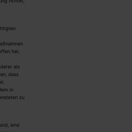
ng richtet,
htigten
 Maßnahmen
ffen hat,
derer als
ben, dass
at.
dem in
ensteten zu
ind, sind