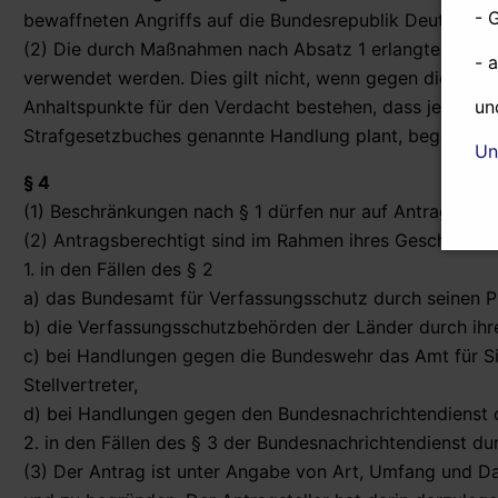
- 
bewaffneten Angriffs auf die Bundesrepublik Deutschlan
(2) Die durch Maßnahmen nach Absatz 1 erlangten Kennt
- 
verwendet werden. Dies gilt nicht, wenn gegen die Pers
Anhaltspunkte für den Verdacht bestehen, dass jemand e
un
Strafgesetzbuches genannte Handlung plant, begeht od
Un
§ 4
(1) Beschränkungen nach § 1 dürfen nur auf Antrag ang
(2) Antragsberechtigt sind im Rahmen ihres Geschäftsbe
1. in den Fällen des § 2
a) das Bundesamt für Verfassungsschutz durch seinen Pr
b) die Verfassungsschutzbehörden der Länder durch ihre 
c) bei Handlungen gegen die Bundeswehr das Amt für Si
Stellvertreter,
d) bei Handlungen gegen den Bundesnachrichtendienst di
2. in den Fällen des § 3 der Bundesnachrichtendienst dur
(3) Der Antrag ist unter Angabe von Art, Umfang und D