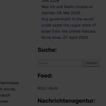
Juni 2026
Was ich und Radio Utopie so
machen
24. Mai 2026
Any government in the world
could expel the rogue state of
Israel from the United Nations.
None does.
27. April 2025
Suche:
Suche
nach:
Feed:
eheimnisses
RSS
/
Atom
ht wurde,
brauch
Nachrichtenagentur:
ionen