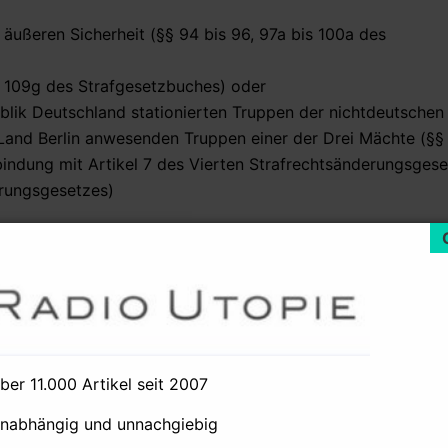
äußeren Sicherheit (§§ 94 bis 96, 97a bis 100a des
s 109g des Strafgesetzbuches) oder
ublik Deutschland stationierten Truppen der nichtdeutschen
Land Berlin anwesenden Truppen einer der Drei Mächte (§§ 
bindung mit Artikel 7 des Vierten Strafrechtsänderungsges
erungsgesetzes)
n die Erforschung des Sachverhalts auf andere Weise aussic
dächtigen oder gegen Personen richten, von denen auf Gru
Verdächtigen bestimmte oder von ihm herrührende Mitteilu
tige ihren Anschluß benutzt.
über 11.000 Artikel seit 2007
 nach § 1 für Post- und Fernmeldeverkehrsbeziehungen ange
it Zustimmung des Abgeordnetengremiums gemäß § 9 besti
unabhängig und unnachgiebig
chverhalte, deren Kenntnis notwendig ist, um die Gefahr ei