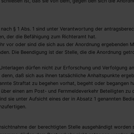
 schließen ist, daß sie von dem, gegen den sich die Anordnu
ach § 1 Abs. 1 sind unter Verantwortung der antragsberec
en, der die Befähigung zum Richteramt hat.
ehr vor oder sind die sich aus der Anordnung ergebenden
nden. Die Beendigung ist der Stelle, die die Anordnung getro
Unterlagen dürfen nicht zur Erforschung und Verfolgung an
 denn, daß sich aus ihnen tatsächliche Anhaltspunkte erge
annte Straftat zu begehen vorhat, begeht oder begangen h
 über einen am Post- und Fernmeldeverkehr Beteiligten zu 
nd sie unter Aufsicht eines der in Absatz 1 genannten Bedi
nzufertigen.
nsichtnahme der berechtigten Stelle ausgehändigt worden s