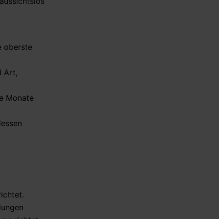
aussichtslos
e oberste
 Art,
re Monate
dessen
ichtet.
ndungen