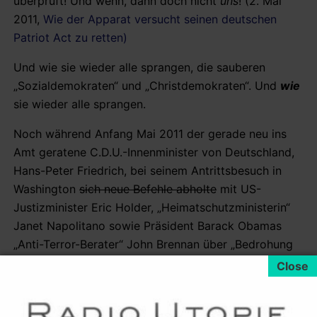
überprüft! Und wenn, dann doch nicht
uns
! (2. Mai
2011,
Wie der Apparat versucht seinen deutschen
Patriot Act zu retten)
Und wie sie wieder alle sprangen, die sauberen
„Sozialdemokraten“ und „Christdemokraten“. Und
wie
sie wieder alle sprangen.
Noch während Anfang Mai 2011 der gerade neu ins
Amt geratene C.D.U.-Innenminister von Deutschland,
Hans-Peter Friedrich, bei seinem Antrittsbesuch in
Washington
sich neue Befehle abholte
mit US-
Justizminister Eric Holder, „Heimatschutzministerin“
Janet Napolitano sowie Präsident Barack Obamas
„Anti-Terror-Berater“ John Brennan über „Bedrohung
durch Terroristen, Internetkriminalität und den Kampf
gegen Kinderpornografie“
diskutierte
, ließ er an die
Heimatfront melden dass (nach einhelliger Meinung?)