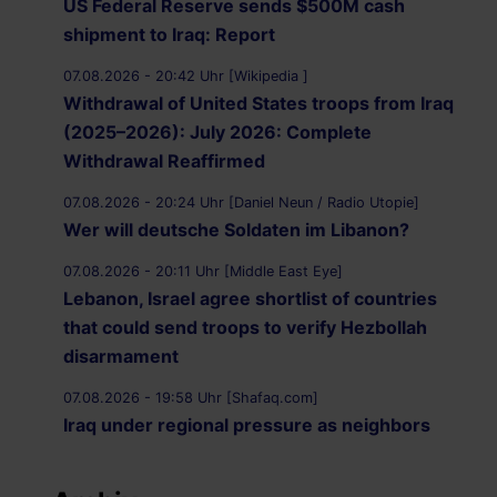
US Federal Reserve sends $500M cash
shipment to Iraq: Report
07.08.2026 - 20:42 Uhr [Wikipedia ]
Withdrawal of United States troops from Iraq
(2025–2026): July 2026: Complete
Withdrawal Reaffirmed
07.08.2026 - 20:24 Uhr [Daniel Neun / Radio Utopie]
Wer will deutsche Soldaten im Libanon?
07.08.2026 - 20:11 Uhr [Middle East Eye]
Lebanon, Israel agree shortlist of countries
that could send troops to verify Hezbollah
disarmament
07.08.2026 - 19:58 Uhr [Shafaq.com]
Iraq under regional pressure as neighbors
threaten to strike Iran-aligned factions
07.08.2026 - 19:49 Uhr [Middle East Eye]