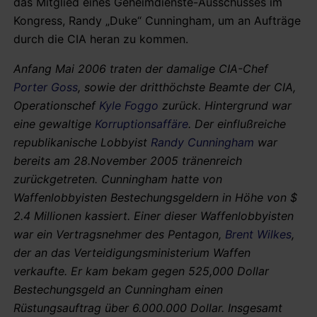
das Mitglied eines Geheimdienste-Ausschusses im
Kongress, Randy „Duke“ Cunningham, um an Aufträge
durch die CIA heran zu kommen.
Anfang Mai 2006 traten der damalige CIA-Chef
Porter Goss
, sowie der dritthöchste Beamte der CIA,
Operationschef
Kyle Foggo
zurück. Hintergrund war
eine gewaltige
Korruptionsaffäre
. Der einflußreiche
republikanische Lobbyist
Randy Cunningham
war
bereits am 28.November 2005 tränenreich
zurückgetreten. Cunningham hatte von
Waffenlobbyisten Bestechungsgeldern in Höhe von $
2.4 Millionen kassiert. Einer dieser Waffenlobbyisten
war ein Vertragsnehmer des Pentagon,
Brent Wilkes
,
der an das Verteidigungsministerium Waffen
verkaufte. Er kam bekam gegen 525,000 Dollar
Bestechungsgeld an Cunningham einen
Rüstungsauftrag über 6.000.000 Dollar. Insgesamt