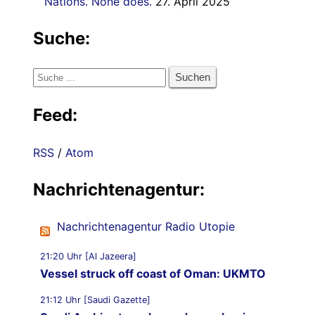
Nations. None does.
27. April 2025
Suche:
Suche
nach:
Feed:
RSS
/
Atom
Nachrichtenagentur:
Nachrichtenagentur Radio Utopie
21:20 Uhr [Al Jazeera]
Vessel struck off coast of Oman: UKMTO
21:12 Uhr [Saudi Gazette]