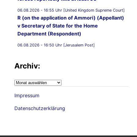
06.08.2026 - 16:55 Uhr [United Kingdom Supreme Court]
R (on the application of Ammori) (Appellant)
v Secretary of State for the Home
Department (Respondent)
06.08.2026 - 16:50 Uhr [Jerusalem Post]
UK Supreme Court to hear appeal over
Palestine Action proscription in November
Archiv:
06.08.2026 - 16:40 Uhr [Bristol247.com]
14 peaceful protesters arrested at Palestine
Archiv:
Action demonstration outside Bristol Prison
Impressum
06.08.2026 - 16:19 Uhr [Nachrichtenagentur Radio
Utopie]
Datenschutzerklärung
Archiv: Democracy First !
06.08.2026 - 16:14 Uhr [Bluewin.ch]
Streit um Corona-Ursprung: US-