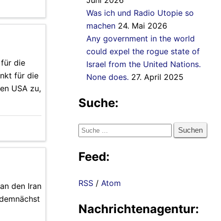
Juni 2026
Was ich und Radio Utopie so
machen
24. Mai 2026
Any government in the world
could expel the rogue state of
für die
Israel from the United Nations.
kt für die
None does.
27. April 2025
den USA zu,
Suche:
Suche
nach:
Feed:
RSS
/
Atom
 an den Iran
, demnächst
Nachrichtenagentur: