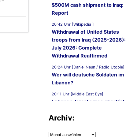
$500M cash shipment to Iraq:
Report
20:42 Uhr [Wikipedia ]
Withdrawal of United States
troops from Iraq (2025–2026):
July 2026: Complete
Withdrawal Reaffirmed
20:24 Uhr [Daniel Neun / Radio Utopie]
Wer will deutsche Soldaten im
Libanon?
20:11 Uhr [Middle East Eye]
Lebanon, Israel agree shortlist
of countries that could send
Archiv:
troops to verify Hezbollah
disarmament
Archiv:
19:58 Uhr [Shafaq.com]