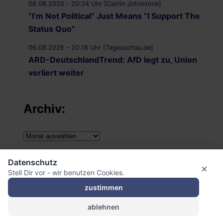
06.08.2026 - 20:24 Uhr [Caitlin Johnstone]
“I’m Not Political” Just Means “I Support The
Status Quo”
06.08.2026 - 20:18 Uhr [Tagesschau.de]
ARD-DeutschlandTrend: AfD legt zu, Union
verliert weiter
Archiv:
Archiv:
Impressum
Datenschutz
×
Stell Dir vor - wir benutzen Cookies.
Datenschutzerklärung
zustimmen
ablehnen