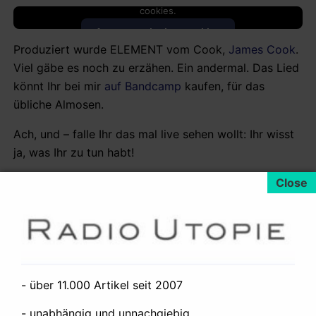
cookies.
Accept marketing cookies
Produziert wurde ELEMENT vom Cook,
James Cook
.
Viel gäbe es noch zu erzähen. Ein andermal. Das Lied
könnt Ihr bei mir
auf Bandcamp
kaufen, für das
übliche Almosen.
Ach, und – falle Ihr das mal live sehen wollt: Ihr wisst
ja, was Ihr zu tun habt!
|
By:
Daniel Neun
Categorized as:
Kunst, Kultur
•
Videos,
|
Livestreams
Keys:
Daniel Neun
,
James Cook
,
Kunst / Schaffende
,
|
Monica Pokorna
,
Musik
,
Videos
Added on:
18. Januar 2022
- über 11.000 Artikel seit 2007
- unabhängig und unnachgiebig