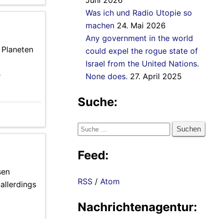
Juni 2026
Was ich und Radio Utopie so
machen
24. Mai 2026
Any government in the world
n Planeten
could expel the rogue state of
Israel from the United Nations.
e
None does.
27. April 2025
Suche:
Suche
nach:
Feed:
sen
RSS
/
Atom
allerdings
Nachrichtenagentur: