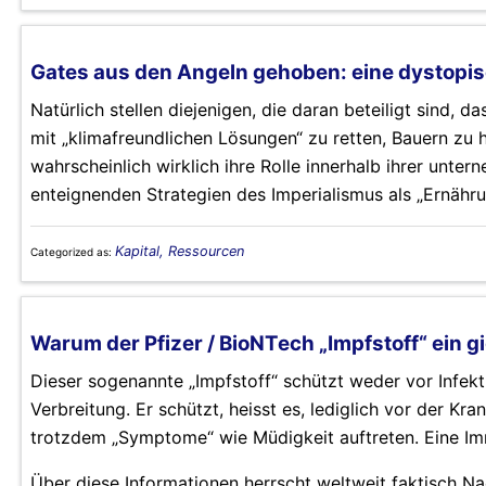
Gates aus den Angeln gehoben: eine dystopisc
Natürlich stellen diejenigen, die daran beteiligt sind, 
mit „klimafreundlichen Lösungen“ zu retten, Bauern zu h
wahrscheinlich wirklich ihre Rolle innerhalb ihrer unter
enteignenden Strategien des Imperialismus als „Ernähr
Kapital, Ressourcen
Categorized as:
Warum der Pfizer / BioNTech „Impfstoff“ ein g
Dieser sogenannte „Impfstoff“ schützt weder vor Infek
Verbreitung. Er schützt, heisst es, lediglich vor der K
trotzdem „Symptome“ wie Müdigkeit auftreten. Eine Imm
Über diese Informationen herrscht weltweit faktisch Na