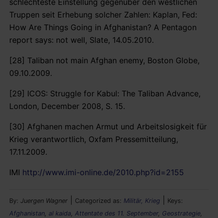
schlechteste Einstellung gegenüber den westlichen
Truppen seit Erhebung solcher Zahlen: Kaplan, Fed:
How Are Things Going in Afghanistan? A Pentagon
report says: not well, Slate, 14.05.2010.
[28] Taliban not main Afghan enemy, Boston Globe,
09.10.2009.
[29] ICOS: Struggle for Kabul: The Taliban Advance,
London, December 2008, S. 15.
[30] Afghanen machen Armut und Arbeitslosigkeit für
Krieg verantwortlich, Oxfam Pressemitteilung,
17.11.2009.
IMI
http://www.imi-online.de/2010.php?id=2155
|
|
By:
Juergen Wagner
Categorized as:
Militär, Krieg
Keys:
Afghanistan
,
al kaida
,
Attentate des 11. September
,
Geostrategie
,