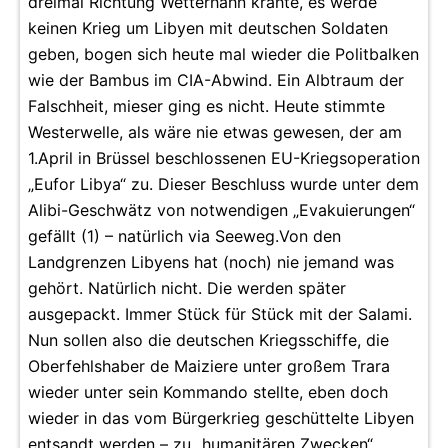
dreimal Richtung Wetterhahn krähte, es werde
keinen Krieg um Libyen mit deutschen Soldaten
geben, bogen sich heute mal wieder die Politbalken
wie der Bambus im CIA-Abwind. Ein Albtraum der
Falschheit, mieser ging es nicht. Heute stimmte
Westerwelle, als wäre nie etwas gewesen, der am
1.April in Brüssel beschlossenen EU-Kriegsoperation
„Eufor Libya“ zu. Dieser Beschluss wurde unter dem
Alibi-Geschwätz von notwendigen „Evakuierungen“
gefällt (1) – natürlich via Seeweg.Von den
Landgrenzen Libyens hat (noch) nie jemand was
gehört. Natürlich nicht. Die werden später
ausgepackt. Immer Stück für Stück mit der Salami.
Nun sollen also die deutschen Kriegsschiffe, die
Oberfehlshaber de Maiziere unter großem Trara
wieder unter sein Kommando stellte, eben doch
wieder in das vom Bürgerkrieg geschüttelte Libyen
entsandt werden – zu „humanitären Zwecken“,