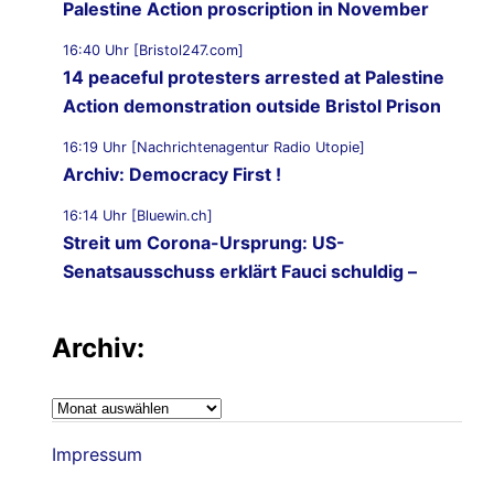
Palestine Action proscription in November
16:40 Uhr [Bristol247.com]
14 peaceful protesters arrested at Palestine
Action demonstration outside Bristol Prison
16:19 Uhr [Nachrichtenagentur Radio Utopie]
Archiv: Democracy First !
16:14 Uhr [Bluewin.ch]
Streit um Corona-Ursprung: US-
Senatsausschuss erklärt Fauci schuldig –
kommt er jetzt vor Gericht?
Archiv:
16:11 Uhr [CNN]
Senate panel votes to hold Fauci in contempt
of Congress
Archiv:
05.08.2026 - 22:02 Uhr [Nachrichtenagentur Radio
Impressum
Utopie]