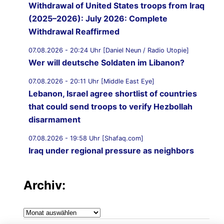
Withdrawal of United States troops from Iraq
(2025–2026): July 2026: Complete
Withdrawal Reaffirmed
07.08.2026 - 20:24 Uhr [Daniel Neun / Radio Utopie]
Wer will deutsche Soldaten im Libanon?
07.08.2026 - 20:11 Uhr [Middle East Eye]
Lebanon, Israel agree shortlist of countries
that could send troops to verify Hezbollah
disarmament
07.08.2026 - 19:58 Uhr [Shafaq.com]
Iraq under regional pressure as neighbors
threaten to strike Iran-aligned factions
Archiv:
07.08.2026 - 19:49 Uhr [Middle East Eye]
War on Iran: Saudi Arabia warns of imminent
attacks by Iraqi groups and Yemen‘s Houthis
Archiv: