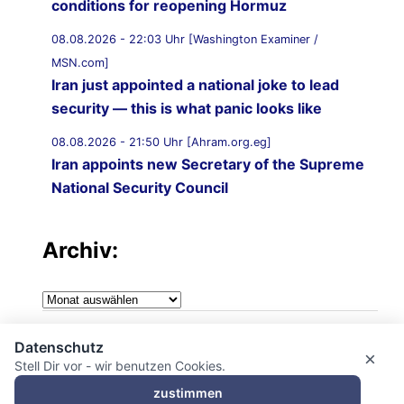
conditions for reopening Hormuz
08.08.2026 - 22:03 Uhr [Washington Examiner /
MSN.com]
Iran just appointed a national joke to lead
security — this is what panic looks like
08.08.2026 - 21:50 Uhr [Ahram.org.eg]
Iran appoints new Secretary of the Supreme
National Security Council
08.08.2026 - 21:20 Uhr [Al Jazeera]
Vessel struck off coast of Oman: UKMTO
Archiv:
08.08.2026 - 21:12 Uhr [Saudi Gazette]
Archiv:
Saudi Arabia strongly condemns Iranian
attack on UAE tanker in Strait of Hormuz
Impressum
Datenschutz
×
08.08.2026 - 21:10 Uhr [Al Jazeera]
Stell Dir vor - wir benutzen Cookies.
Datenschutzerklärung
Qatar condemns Iranian attack on UAE
zustimmen
tanker in Hormuz