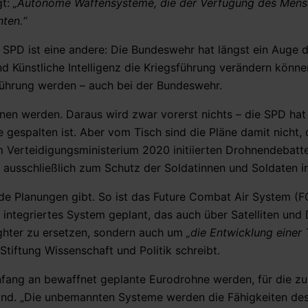
gt:
„Autonome Waffensysteme, die der Verfügung des Men
hten.“
SPD ist eine andere: Die Bundeswehr hat längst ein Auge 
 Künstliche Intelligenz die Kriegsführung verändern könne
gsführung werden – auch bei der Bundeswehr.
ohnen werden. Daraus wird zwar vorerst nichts – die SPD ha
ge gespalten ist. Aber vom Tisch sind die Pläne damit nicht, 
m Verteidigungsministerium 2020 initiierten Drohnendebatt
ausschließlich zum Schutz der Soldatinnen und Soldaten i
de Planungen gibt. So ist das Future Combat Air System (F
integriertes System geplant, das auch über Satelliten und
ighter zu ersetzen, sondern auch um
„die Entwicklung einer
 Stiftung Wissenschaft und Politik schreibt.
nfang an bewaffnet geplante Eurodrohne werden, für die zu
sind. „Die unbemannten Systeme werden die Fähigkeiten d