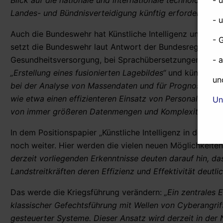
Blick auf die nationale und internationale technologisch
Landes- und Bündnisverteidigung künftig erforderlichen 
- 
Auch die Bundeswehr hat Künstliche Intelligenz und ihren
- 
setzt die Bundeswehr laut Antwort der Bundesregierung 
- 
Gesundheitsversorgung, bei Sprachübersetzungen, aber 
„Erstellung eines fusionierten Lagebildes“
und künftig be
un
bei der Analyse von Massendaten und für Prognosen zu
wie etwa einen effizienteren Einsatz von Personal oder
Un
von immer größeren Datenmengen und Komplexitäten, zu
In dem Positionspapier „Künstliche Intelligenz in den L
noch weiter. Hier werden die vielen neuen Möglichkeite
derzeit vorliegenden Erkenntnisse deuten darauf hin, 
Landstreitkräften deren Effizienz und Effektivität deutl
Das werde die Kriegsführung verändern:
„Ein zentrales 
klassischer Gefechtsführung mit Wellen von Cyberangri
gesteuerter Systeme. Dieser Ansatz wird derzeit in der N