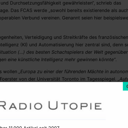
und Durchsetzungsfähigkeit gewährleisten“, schrieb das
ge. Das FCAS werde „sowohl bereits existierende als auch
erablen Verbund vereinen. Genannt seien hier beispielswe
genheiten, Verteidigung und Streitkräfte des französische
telligenz (KI) und Automatisierung hier zentral sind, denn 
Situation (…) des besten Schachspielers der Welt gegenüber
gen eine künstliche Intelligenz mehr gewinnen könnte“
.
ns wollen
„Europa zu einer der führenden Mächte in autono
 Foerster von der Universität Toronto im Tagesspiegel.
„Au
rbundene, bisher kaum vorstellbare technologische Möglichk
ndesregierung diese Entwicklung selbst voran – und zwar expl
entlicher Rüstungsprojekte, welche auch im europäischen Ko
g europäischer, technologischer Exzellenz beitragen. (…) 
über 11.000 Artikel seit 2007