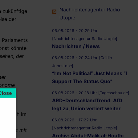
Nachrichtenagentur Radio
 zukünftige
Utopie
ise der
06.08.2026 - 20:29 Uhr
[Nachrichtenagentur Radio Utopie]
n Parlaments
Nachrichten / News
sonst könnte
sehen, der
06.08.2026 - 20:24 Uhr [Caitlin
Johnstone]
“I’m Not Political” Just Means “I
mer
Support The Status Quo”
tonome
eiten,
06.08.2026 - 20:18 Uhr [Tagesschau.de]
ARD-DeutschlandTrend: AfD
legt zu, Union verliert weiter
izit auch im
06.08.2026 - 17:22 Uhr
ntext
[Nachrichtenagentur Radio Utopie]
KI dient mit
Archiv: Abdul-Malik al-Houthi