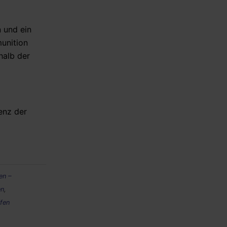
US-Senatsausschuss erklärt
Fauci schuldig – kommt er jetzt
 und ein
vor Gericht?
unition
halb der
06.08.2026 - 16:11 Uhr [CNN]
Senate panel votes to hold
Fauci in contempt of Congress
enz der
en –
en
,
fen