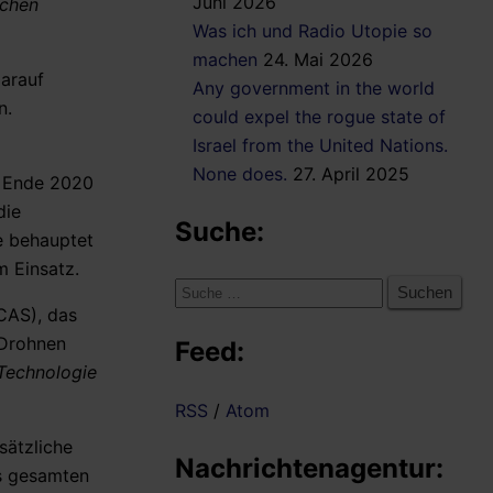
Juni 2026
schen
Was ich und Radio Utopie so
machen
24. Mai 2026
darauf
Any government in the world
n.
could expel the rogue state of
Israel from the United Nations.
None does.
27. April 2025
t Ende 2020
die
Suche:
e behauptet
m Einsatz.
Suche
CAS), das
nach:
 Drohnen
Feed:
 Technologie
RSS
/
Atom
sätzliche
Nachrichtenagentur:
es gesamten