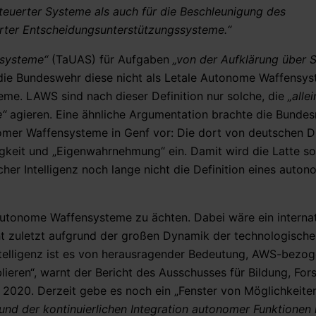
steuerter Systeme als auch für die Beschleunigung des
erter Entscheidungsunterstützungssysteme.“
gsysteme“
(TaUAS) für Aufgaben
„von der Aufklärung über S
ss die Bundeswehr diese nicht als Letale Autonome Waffensy
eme. LAWS sind nach dieser Definition nur solche, die
„alle
e“
agieren. Eine ähnliche Argumentation brachte die Bundes
omer Waffensysteme in Genf vor: Die dort von deutschen 
igkeit und „Eigenwahrnehmung“ ein. Damit wird die Latte s
er Intelligenz noch lange nicht die Definition eines auto
 autonome Waffensysteme zu ächten. Dabei wäre ein interna
t zuletzt aufgrund der großen Dynamik der technologische
ntelligenz ist es von herausragender Bedeutung, AWS-bezo
ieren“, warnt der Bericht des Ausschusses für Bildung, Fo
020. Derzeit gebe es noch ein „Fenster von Möglichkeiten
und der kontinuierlichen Integration autonomer Funktionen 