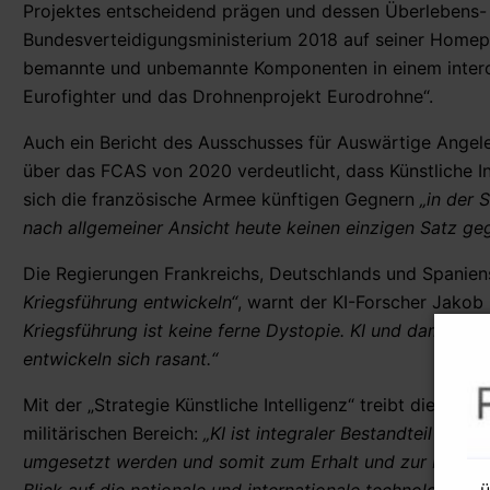
Projektes entscheidend prägen und dessen Überlebens- 
Bundesverteidigungsministerium 2018 auf seiner Homepa
bemannte und unbemannte Komponenten in einem interop
Eurofighter und das Drohnenprojekt Eurodrohne“.
Auch ein Bericht des Ausschusses für Auswärtige Angele
über das FCAS von 2020 verdeutlicht, dass Künstliche In
sich die französische Armee künftigen Gegnern
„in der 
nach allgemeiner Ansicht heute keinen einzigen Satz ge
Die Regierungen Frankreichs, Deutschlands und Spanie
Kriegsführung entwickeln“
, warnt der KI-Forscher Jakob
Kriegsführung ist keine ferne Dystopie. KI und damit ve
entwickeln sich rasant.“
Mit der „Strategie Künstliche Intelligenz“ treibt die Bu
militärischen Bereich:
„KI ist integraler Bestandteil wes
umgesetzt werden und somit zum Erhalt und zur Förderun
- 