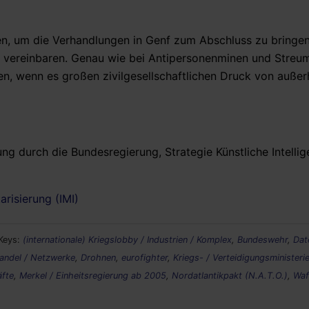
en, um die Verhandlungen in Genf zum Abschluss zu bringen
 vereinbaren. Genau wie bei Antipersonenminen und Streum
hen, wenn es großen zivilgesellschaftlichen Druck von außer
g durch die Bundesregierung, Strategie Künstliche Intellig
arisierung (IMI)
Keys:
(internationale) Kriegslobby / Industrien / Komplex
,
Bundeswehr
,
Dat
Handel / Netzwerke
,
Drohnen
,
eurofighter
,
Kriegs- / Verteidigungsministeri
äfte
,
Merkel / Einheitsregierung ab 2005
,
Nordatlantikpakt (N.A.T.O.)
,
Waf