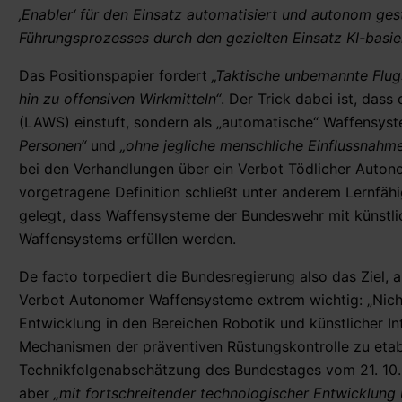
‚Enabler‘ für den Einsatz automatisiert und autonom ge
Führungsprozesses durch den gezielten Einsatz KI-basi
Das Positionspapier fordert
„Taktische unbemannte Flu
hin zu offensiven Wirkmitteln“
. Der Trick dabei ist, da
(LAWS) einstuft, sondern als „automatische“ Waffensyst
Personen“
und
„ohne jegliche menschliche Einflussnahm
bei den Verhandlungen über ein Verbot Tödlicher Auton
vorgetragene Definition schließt unter anderem Lernfäh
gelegt, dass Waffensysteme der Bundeswehr mit künstlich
Waffensystems erfüllen werden.
De facto torpediert die Bundesregierung also das Ziel,
Verbot Autonomer Waffensysteme extrem wichtig: „Nich
Entwicklung in den Bereichen Robotik und künstlicher I
Mechanismen der präventiven Rüstungskontrolle zu etabl
Technikfolgenabschätzung des Bundestages vom 21. 10. 2
aber
„mit fortschreitender technologischer Entwicklung 