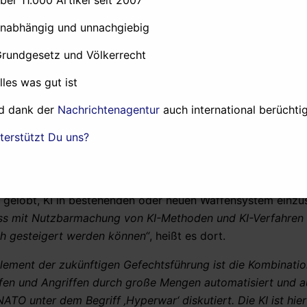
e Entwicklung im Rüstungsbereich der Sicherstellung der für
Fähigkeiten.“
1
unabhängig und unnachgiebig
 Einsatz in Waffensystemen längst für sich entdeckt. Berei
Grundgesetz und Völkerrecht
vom 8. Dezember 2020 Künstliche Intelligenz ein bei der
alles was gut ist
vor allem im Lagezentrum für den Cyber- und Information
i der
„zivil-militärischen, ressortübergreifenden Krisenfrüh
d dank der
Nachrichtenagentur
auch international berüchtig
m Einsatz“
. Generell gelte:
„Ziel ist es, mögliche Innovation
 die Erhöhung der Reaktionsgeschwindigkeit durch Beherrsc
terstützt Du uns?
 erreichen.“
andstreitkräften“ des Amtes für Heeresentwicklung geht die
n gelobt, KI in bestehenden oder neuen Waffensystem einzu
dass mit Nutzbarmachung von KI-Methoden und KI-Verfahren 
ich gesteigert werden können“
, heißt es dort.
Element der zukünftigen Gefechtsführung ist die Kombinati
ffen und Angriffen durch große Mengen automatisiert und 
ATO unter dem Begriff ‚Hyperwar‘ diskutiert. Die KI ist hie