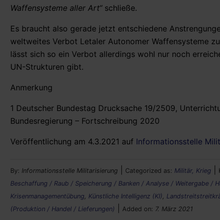
Waffensysteme aller Art“
schließe.
Es braucht also gerade jetzt entschiedene Anstrengung
weltweites Verbot Letaler Autonomer Waffensysteme zu
lässt sich so ein Verbot allerdings wohl nur noch erreic
UN-Strukturen gibt.
Anmerkung
1 Deutscher Bundestag Drucksache 19/2509, Unterrichtun
Bundesregierung – Fortschreibung 2020
Veröffentlichung am 4.3.2021 auf
Informationsstelle Milit
|
|
By:
Informationsstelle Militarisierung
Categorized as:
Militär, Krieg
Beschaffung / Raub / Speicherung / Banken / Analyse / Weitergabe / 
Krisenmanagementübung
,
Künstliche Intelligenz (KI)
,
Landstreitstreitkr
|
(Produktion / Handel / Lieferungen)
Added on:
7. März 2021