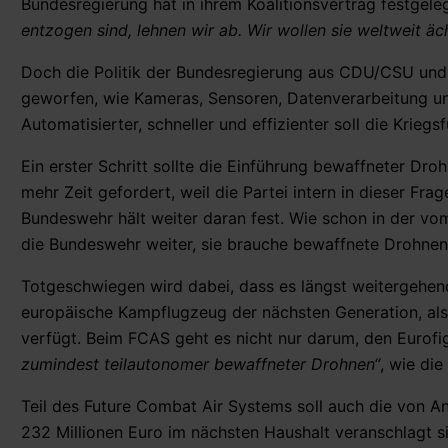
Bundesregierung hat in ihrem Koalitionsvertrag festgele
entzogen sind, lehnen wir ab. Wir wollen sie weltweit äc
Doch die Politik der Bundesregierung aus CDU/CSU und 
geworfen, wie Kameras, Sensoren, Datenverarbeitung und
Automatisierter, schneller und effizienter soll die Krie
Ein erster Schritt sollte die Einführung bewaffneter Dr
mehr Zeit gefordert, weil die Partei intern in dieser Fra
Bundeswehr hält weiter daran fest. Wie schon in der vo
die Bundeswehr weiter, sie brauche bewaffnete Drohnen 
Totgeschwiegen wird dabei, dass es längst weitergehen
europäische Kampflugzeug der nächsten Generation, als 
verfügt. Beim FCAS geht es nicht nur darum, den Eurof
zumindest teilautonomer bewaffneter Drohnen“
, wie die
Teil des Future Combat Air Systems soll auch die von A
232 Millionen Euro im nächsten Haushalt veranschlagt 