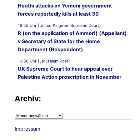
Houthi attacks on Yemeni government
forces reportedly kills at least 30
16:55 Uhr [United Kingdom Supreme Court]
R (on the application of Ammori) (Appellant)
v Secretary of State for the Home
Department (Respondent)
16:50 Uhr [Jerusalem Post]
UK Supreme Court to hear appeal over
Palestine Action proscription in November
16:40 Uhr [Bristol247.com]
14 peaceful protesters arrested at Palestine
Archiv:
Action demonstration outside Bristol Prison
Archiv:
16:19 Uhr [Nachrichtenagentur Radio Utopie]
Archiv: Democracy First !
Impressum
16:14 Uhr [Bluewin.ch]