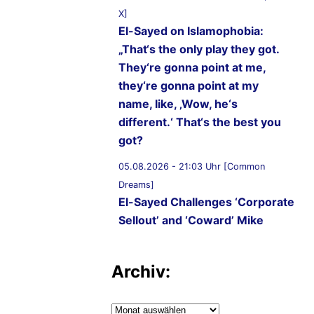
X]
El-Sayed on Islamophobia:
„That‘s the only play they got.
They‘re gonna point at me,
they‘re gonna point at my
name, like, ‚Wow, he‘s
different.‘ That‘s the best you
got?
05.08.2026 - 21:03 Uhr [Common
Dreams]
El-Sayed Challenges ‘Corporate
Sellout’ and ‘Coward’ Mike
Rogers to Five Debates
05.08.2026 - 20:36 Uhr
Archiv:
[AbdulForSenate.com]
Dr. Abdul El-Sayed Wins
Archiv: