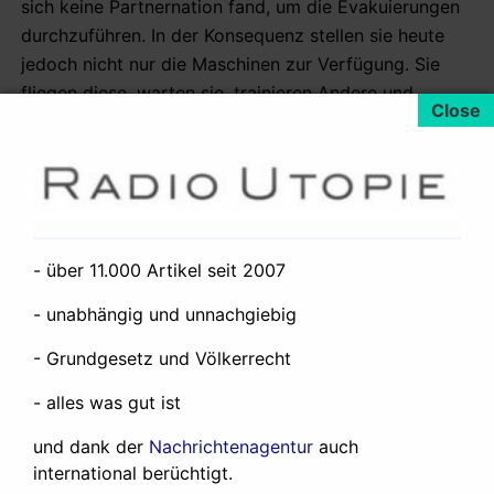
sich keine Partnernation fand, um die Evakuierungen
durchzuführen. In der Konsequenz stellen sie heute
jedoch nicht nur die Maschinen zur Verfügung. Sie
fliegen diese, warten sie, trainieren Andere und
betätigen sich sogar als Feuerwehr in Gao. In der
Pressemitteilung heißt es: „GHS freut sich, eine starke
Beziehung aufzubauen“.8 Das klingt eher nachhaltig
gedacht. Insbesondere das „Training“ ist ein
eindeutiges Indiz für die Langlebigkeit dieses Deals.
Warum auch nicht? Immerhin werden auch schon die
- über 11.000 Artikel seit 2007
Heron-Drohnen der Bundeswehr privat betrieben. Die
- unabhängig und unnachgiebig
Cargo-Flieger noch länger. Und genau das spielt der
Bundeswehr immens in die Tasche.
- Grundgesetz und Völkerrecht
Denn private Angestellte und Dienstleistende gehören
- alles was gut ist
per Definition nicht der Bundeswehr an und tangieren
und dank der
Nachrichtenagentur
auch
ergo das Einsatzmandat der Bundeswehr genauso
international berüchtigt.
wenig, wie beispielsweise die zwei verunglückten