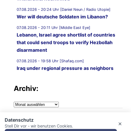
07.08.2026 - 20:24 Uhr [Daniel Neun / Radio Utopie]
Wer will deutsche Soldaten im Libanon?
07.08.2026 - 20:11 Uhr [Middle East Eye]
Lebanon, Israel agree shortlist of countries
that could send troops to verify Hezbollah
disarmament
07.08.2026 - 19:58 Uhr [Shafaq.com]
Iraq under regional pressure as neighbors
threaten to strike Iran-aligned factions
Archiv:
07.08.2026 - 19:49 Uhr [Middle East Eye]
War on Iran: Saudi Arabia warns of imminent
attacks by Iraqi groups and Yemen‘s Houthis
Archiv:
07.08.2026 - 19:43 Uhr [Middle East Monitor]
Impressum
‘Attack on one is attack on all’: Saudi Arabia,
Datenschutz
×
Stell Dir vor - wir benutzen Cookies.
Turkiye and Pakistan sign landmark Mecca
Datenschutzerklärung