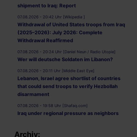
shipment to Iraq: Report
07.08.2026 - 20:42 Uhr [Wikipedia ]
Withdrawal of United States troops from Iraq
(2025–2026): July 2026: Complete
Withdrawal Reaffirmed
07.08.2026 - 20:24 Uhr [Daniel Neun / Radio Utopie]
Wer will deutsche Soldaten im Libanon?
07.08.2026 - 20:11 Uhr [Middle East Eye]
Lebanon, Israel agree shortlist of countries
that could send troops to verify Hezbollah
disarmament
07.08.2026 - 19:58 Uhr [Shafaq.com]
Iraq under regional pressure as neighbors
threaten to strike Iran-aligned factions
Archiv:
07.08.2026 - 19:49 Uhr [Middle East Eye]