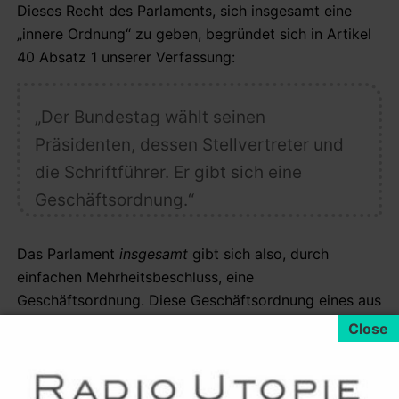
Dieses Recht des Parlaments, sich insgesamt eine
„innere Ordnung“ zu geben, begründet sich in Artikel
40 Absatz 1 unserer Verfassung:
„Der Bundestag wählt seinen
Präsidenten, dessen Stellvertreter und
die Schriftführer. Er gibt sich eine
Geschäftsordnung.“
Das Parlament
insgesamt
gibt sich also
, durch
einfachen Mehrheitsbeschluss, eine
Geschäftsordnung. Diese Geschäftsordnung eines aus
freien und an keine Anweisungen gebundenen
Abgeordneten zusammengesetzten Parlaments kann
logischerweise nicht über den verfassungsmäßigen
Rechten eben dieser einzelnen Abgeordneten stehen.