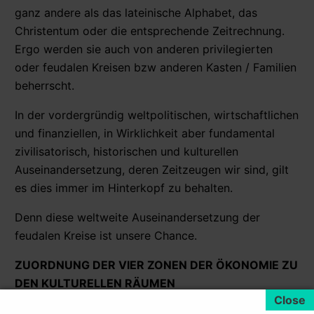
ganz andere als das lateinische Alphabet, das
Christentum oder die entsprechende Zeitrechnung.
Ergo werden sie auch von anderen privilegierten
oder feudalen Kreisen bzw anderen Kasten / Familien
beherrscht.
In der vordergründig weltpolitischen, wirtschaftlichen
und finanziellen, in Wirklichkeit aber fundamental
zivilisatorisch, historischen und kulturellen
Auseinandersetzung, deren Zeitzeugen wir sind, gilt
es dies immer im Hinterkopf zu behalten.
Denn diese weltweite Auseinandersetzung der
feudalen Kreise ist unsere Chance.
ZUORDNUNG DER VIER ZONEN DER ÖKONOMIE ZU
DEN KULTURELLEN RÄUMEN
Bleiben wir nun auf dem weltweiten Spielfeld und