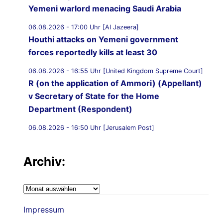
Yemeni warlord menacing Saudi Arabia
06.08.2026 - 17:00 Uhr [Al Jazeera]
Houthi attacks on Yemeni government
forces reportedly kills at least 30
06.08.2026 - 16:55 Uhr [United Kingdom Supreme Court]
R (on the application of Ammori) (Appellant)
v Secretary of State for the Home
Department (Respondent)
06.08.2026 - 16:50 Uhr [Jerusalem Post]
UK Supreme Court to hear appeal over
Palestine Action proscription in November
Archiv:
06.08.2026 - 16:40 Uhr [Bristol247.com]
14 peaceful protesters arrested at Palestine
Archiv:
Action demonstration outside Bristol Prison
Impressum
06.08.2026 - 16:19 Uhr [Nachrichtenagentur Radio