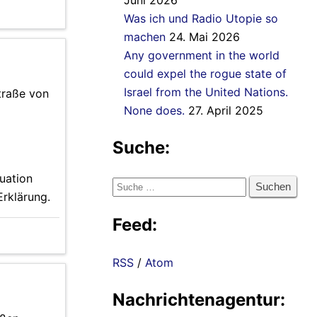
Juni 2026
Was ich und Radio Utopie so
machen
24. Mai 2026
Any government in the world
could expel the rogue state of
Israel from the United Nations.
traße von
None does.
27. April 2025
Suche:
tuation
Suche
Erklärung.
nach:
Feed:
RSS
/
Atom
Nachrichtenagentur: