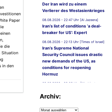
Der Iran wird zu einem
en
Verlierer des Westasienkrieges
vestitionen
White Paper
08.08.2026 - 22:47 Uhr [Al Jazeera]
Iran’s list of conditions ‘a deal-
ie
breaker for US’: Expert
 einen
n,
08.08.2026 - 22:13 Uhr [Times of Israel]
ie die
Iran’s Supreme National
 Situation
Security Council issues drastic
ng
new demands of the US, as
 in den
conditions for reopening
Hormuz
08.08.2026 - 22:03 Uhr [Washington
Examiner / MSN.com]
Archiv:
Iran just appointed a national
joke to lead security — this is
what panic looks like
Archiv: