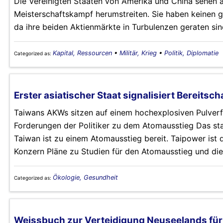
Die Vereinigten Staaten von Amerika und China sehen a
Meisterschaftskampf herumstreiten. Sie haben keinen 
da ihre beiden Aktienmärkte in Turbulenzen geraten sin
Kapital, Ressourcen
•
Militär, Krieg
•
Politik, Diplomatie
Categorized as:
Erster asiatischer Staat signalisiert Bereitsc
Taiwans AKWs sitzen auf einem hochexplosiven Pulverf
Forderungen der Politiker zu dem Atomausstieg Das sta
Taiwan ist zu einem Atomausstieg bereit. Taipower ist d
Konzern Pläne zu Studien für den Atomausstieg und die
Ökologie, Gesundheit
Categorized as:
Weissbuch zur Verteidigung Neuseelands für 