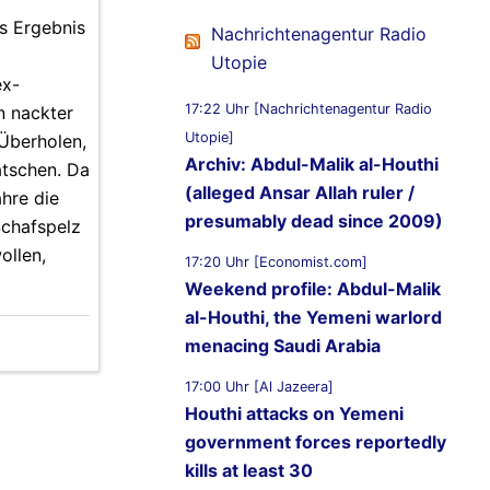
s Ergebnis
Nachrichtenagentur Radio
Utopie
ex-
17:22 Uhr [Nachrichtenagentur Radio
n nackter
Utopie]
 Überholen,
Archiv: Abdul-Malik al-Houthi
atschen. Da
(alleged Ansar Allah ruler /
ahre die
presumably dead since 2009)
Schafspelz
ollen,
17:20 Uhr [Economist.com]
Weekend profile: Abdul-Malik
al-Houthi, the Yemeni warlord
menacing Saudi Arabia
17:00 Uhr [Al Jazeera]
Houthi attacks on Yemeni
government forces reportedly
kills at least 30