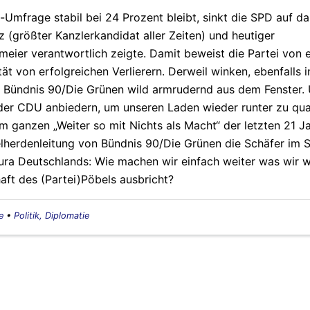
mfrage stabil bei 24 Prozent bleibt, sinkt die SPD auf da
 (größter Kanzlerkandidat aller Zeiten) und heutiger
meier verantwortlich zeigte. Damit beweist die Partei von 
ät von erfolgreichen Verlierern. Derweil winken, ebenfalls i
von Bündnis 90/Die Grünen wild armrudernd aus dem Fenster.
 der CDU anbiedern, um unseren Laden wieder runter zu qu
em ganzen „Weiter so mit Nichts als Macht“ der letzten 21 J
herdenleitung von Bündnis 90/Die Grünen die Schäfer im 
ra Deutschlands: Wie machen wir einfach weiter was wir w
ft des (Partei)Pöbels ausbricht?
e
•
Politik, Diplomatie