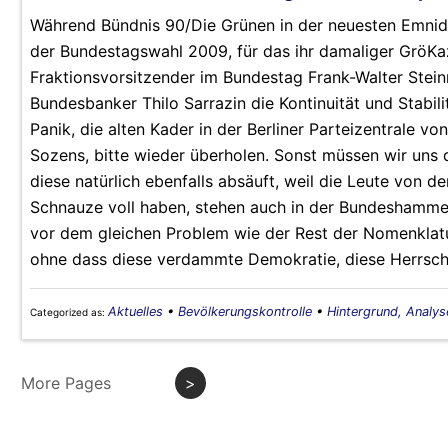
Während Bündnis 90/Die Grünen in der neuesten Emnid-U
der Bundestagswahl 2009, für das ihr damaliger GröKaz
Fraktionsvorsitzender im Bundestag Frank-Walter Stein
Bundesbanker Thilo Sarrazin die Kontinuität und Stabilit
Panik, die alten Kader in der Berliner Parteizentrale 
Sozens, bitte wieder überholen. Sonst müssen wir uns
diese natürlich ebenfalls absäuft, weil die Leute von d
Schnauze voll haben, stehen auch in der Bundeshammel
vor dem gleichen Problem wie der Rest der Nomenklatu
ohne dass diese verdammte Demokratie, diese Herrscha
Aktuelles
•
Bevölkerungskontrolle
•
Hintergrund, Analys
Categorized as:
More Pages
>