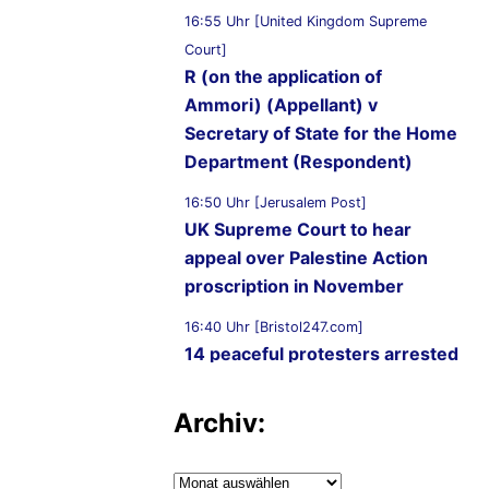
16:55 Uhr [United Kingdom Supreme
Court]
R (on the application of
Ammori) (Appellant) v
Secretary of State for the Home
Department (Respondent)
16:50 Uhr [Jerusalem Post]
UK Supreme Court to hear
appeal over Palestine Action
proscription in November
16:40 Uhr [Bristol247.com]
14 peaceful protesters arrested
at Palestine Action
demonstration outside Bristol
Archiv:
Prison
Archiv:
16:19 Uhr [Nachrichtenagentur Radio