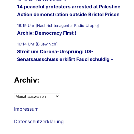
14 peaceful protesters arrested at Palestine
Action demonstration outside Bristol Prison
16:19 Uhr [Nachrichtenagentur Radio Utopie]
Archiv: Democracy First !
16:14 Uhr [Bluewin.ch]
Streit um Corona-Ursprung: US-
Senatsausschuss erklärt Fauci schuldig –
kommt er jetzt vor Gericht?
Archiv:
16:11 Uhr [CNN]
Senate panel votes to hold Fauci in contempt
of Congress
Archiv:
05.08.2026 - 22:02 Uhr [Nachrichtenagentur Radio
Impressum
Utopie]
Nachrichtenagentur Radio Utopie
Datenschutzerklärung
05.08.2026 - 21:52 Uhr [Wafa.ps]