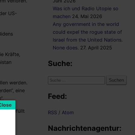
rm verloren.
Juni 2026
Was ich und Radio Utopie so
der US-
machen
24. Mai 2026
Any government in the world
could expel the rogue state of
Bidens
Israel from the United Nations.
None does.
27. April 2025
e Kräfte,
istan
Suche:
Suche
llen werden.
nach:
rden“, eine
Feed:
“.
gen gefüllt
RSS
/
Atom
twas
Nachrichtenagentur: