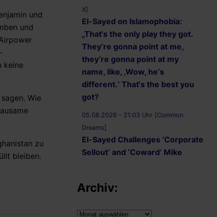
X]
Benjamin und
El-Sayed on Islamophobia:
omben und
„That‘s the only play they got.
 Airpower
They‘re gonna point at me,
-
they‘re gonna point at my
h keine
name, like, ‚Wow, he‘s
different.‘ That‘s the best you
got?
 sagen. Wie
grausame
05.08.2026 - 21:03 Uhr [Common
Dreams]
El-Sayed Challenges ‘Corporate
ghanistan zu
Sellout’ and ‘Coward’ Mike
llt bleiben.
Rogers to Five Debates
05.08.2026 - 20:36 Uhr
Archiv:
[AbdulForSenate.com]
Dr. Abdul El-Sayed Wins
Archiv: