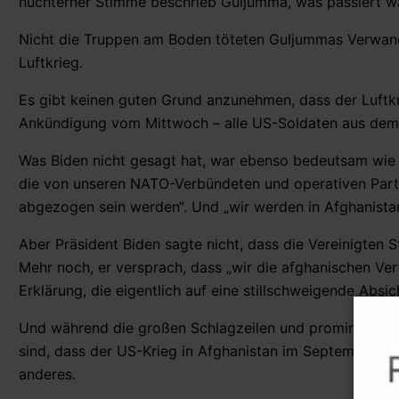
nüchterner Stimme beschrieb Guljumma, was passiert war.
Nicht die Truppen am Boden töteten Guljummas Verwandt
Luftkrieg.
Es gibt keinen guten Grund anzunehmen, dass der Luftkri
Ankündigung vom Mittwoch – alle US-Soldaten aus de
Was Biden nicht gesagt hat, war ebenso bedeutsam wie d
die von unseren NATO-Verbündeten und operativen Part
abgezogen sein werden“. Und „wir werden in Afghanistan n
Aber Präsident Biden sagte nicht, dass die Vereinigten
Mehr noch, er versprach, dass „wir die afghanischen Ver
Erklärung, die eigentlich auf eine stillschweigende Absich
Und während die großen Schlagzeilen und prominenten 
sind, dass der US-Krieg in Afghanistan im September en
anderes.