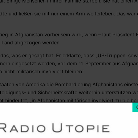
 Einige Menschen in ihrer Familie starben. Sie hat einen A
e und ließen sie mit nur einem Arm weiterleben. Das war 
eg in Afghanistan vorbei sein wird, wenn – laut Präsident 
m Land abgezogen werden.
as, was er gesagt hat. Er erklärte, dass „US-Truppen, sowi
nern eingesetzt werden, vor dem 11. September aus Afghan
icht militärisch involviert bleiben“.
 Staaten von Amerika die Bombardierung Afghanistans einste
teidigungs- und Sicherheitskräfte weiterhin unterstützen we
t hindeutet, „in Afghanistan militärisch involviert zu bleiben
Themen der Medienberichterstattung mit pauschalen Aussa
den wird, sagt das Kleingedruckte der Berichterstattung e