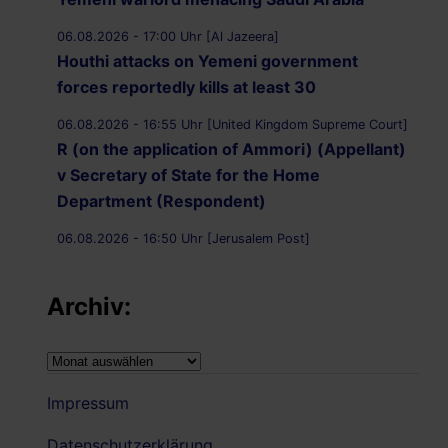
06.08.2026 - 17:00 Uhr [Al Jazeera]
Houthi attacks on Yemeni government
forces reportedly kills at least 30
06.08.2026 - 16:55 Uhr [United Kingdom Supreme Court]
R (on the application of Ammori) (Appellant)
v Secretary of State for the Home
Department (Respondent)
06.08.2026 - 16:50 Uhr [Jerusalem Post]
UK Supreme Court to hear appeal over
Palestine Action proscription in November
Archiv:
06.08.2026 - 16:40 Uhr [Bristol247.com]
14 peaceful protesters arrested at Palestine
Archiv:
Action demonstration outside Bristol Prison
Impressum
06.08.2026 - 16:19 Uhr [Nachrichtenagentur Radio
Utopie]
Datenschutzerklärung