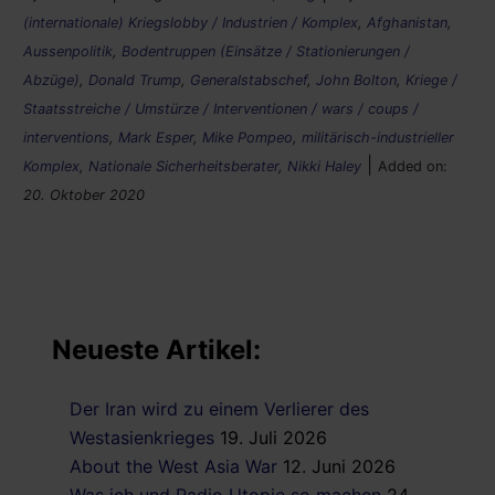
(internationale) Kriegslobby / Industrien / Komplex
,
Afghanistan
,
Aussenpolitik
,
Bodentruppen (Einsätze / Stationierungen /
Abzüge)
,
Donald Trump
,
Generalstabschef
,
John Bolton
,
Kriege /
Staatsstreiche / Umstürze / Interventionen / wars / coups /
interventions
,
Mark Esper
,
Mike Pompeo
,
militärisch-industrieller
|
Komplex
,
Nationale Sicherheitsberater
,
Nikki Haley
Added on:
20. Oktober 2020
Neueste Artikel:
Der Iran wird zu einem Verlierer des
Westasienkrieges
19. Juli 2026
About the West Asia War
12. Juni 2026
Was ich und Radio Utopie so machen
24.