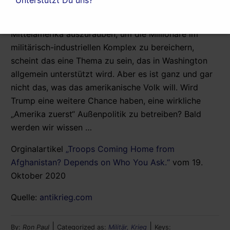
entgegenzuwirken.
Mittelamerika auszurauben, um die Millionäre im
militärisch-industriellen Komplex zu bereichern,
scheint das eine Thema zu sein, das in Washington
allgemein unterstützt wird. Aber es ist ganz und gar
nicht das, was das amerikanische Volk will. Wird
Trump eine weitere Chance haben, eine wirkliche
„Amerika zuerst“ Außenpolitik zu betreiben? Bald
werden wir wissen …
Orginalartikel
„Troops Coming Home from
Afghanistan? Depends on Who You Ask.“
vom 19.
Oktober 2020
Quelle:
antikrieg.com
|
|
By:
Ron Paul
Categorized as:
Militär, Krieg
Keys: