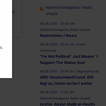
er: ich
Nachrichtenagentur Radio
ben soll.
Utopie
06.08.2026 - 20:29 Uhr
[Nachrichtenagentur Radio Utopie]
Nachrichten / News
06.08.2026 - 20:24 Uhr [Caitlin
t.
Johnstone]
“I’m Not Political” Just Means “I
Support The Status Quo”
06.08.2026 - 20:18 Uhr [Tagesschau.de]
ARD-DeutschlandTrend: AfD
legt zu, Union verliert weiter
06.08.2026 - 17:22 Uhr
[Nachrichtenagentur Radio Utopie]
Archiv: Abdul-Malik al-Houthi