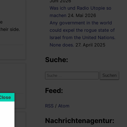
Juni 2026
Was ich und Radio Utopie so
machen
24. Mai 2026
he
Any government in the world
heir side.
could expel the rogue state of
Israel from the United Nations.
None does.
27. April 2025
Suche:
Suche
nach:
Feed:
RSS
/
Atom
Nachrichtenagentur: