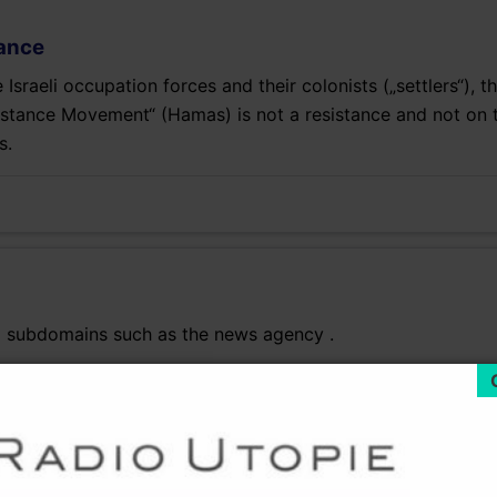
ance
sraeli occupation forces and their colonists („settlers“), t
sistance Movement“ (Hamas) is not a resistance and not on t
s.
d subdomains such as the news agency .