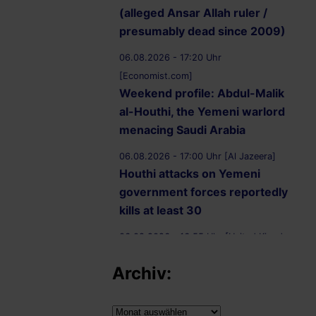
(alleged Ansar Allah ruler /
presumably dead since 2009)
06.08.2026 - 17:20 Uhr
[Economist.com]
Weekend profile: Abdul-Malik
al-Houthi, the Yemeni warlord
menacing Saudi Arabia
06.08.2026 - 17:00 Uhr [Al Jazeera]
Houthi attacks on Yemeni
government forces reportedly
kills at least 30
06.08.2026 - 16:55 Uhr [United Kingdom
Supreme Court]
Archiv:
R (on the application of
Ammori) (Appellant) v
Secretary of State for the Home
Archiv: