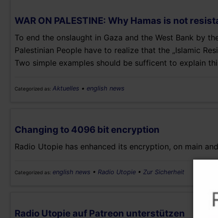
WAR ON PALESTINE: Why Hamas is not resist
To end the onslaught in Gaza and the West Bank by the I
Palestinian People have to realize that the „Islamic Re
Two simple examples should be sufficent to explain thi
Aktuelles
•
english news
Categorized as:
Changing to 4096 bit encryption
Radio Utopie has enhanced its encryption, on main an
english news
•
Radio Utopie
•
Zur Sicherheit
Categorized as:
Radio Utopie auf Patreon unterstützen