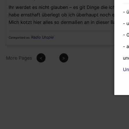
Ihr werdet es nicht glauben – es git Dinge die ich nicht 
- 
habe ernsthaft überlegt ob ich überhaupt noch einen de
Mich kotzt hier alles so dermaßen an in dieser Bananen
- 
- 
Radio Utopie
Categorized as:
- 
More Pages
<
>
un
Un