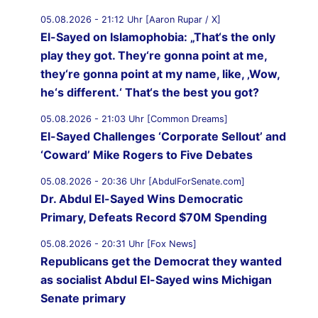
05.08.2026 - 21:12 Uhr [Aaron Rupar / X]
El-Sayed on Islamophobia: „That‘s the only
play they got. They‘re gonna point at me,
they‘re gonna point at my name, like, ‚Wow,
he‘s different.‘ That‘s the best you got?
05.08.2026 - 21:03 Uhr [Common Dreams]
El-Sayed Challenges ‘Corporate Sellout’ and
‘Coward’ Mike Rogers to Five Debates
05.08.2026 - 20:36 Uhr [AbdulForSenate.com]
Dr. Abdul El-Sayed Wins Democratic
Primary, Defeats Record $70M Spending
05.08.2026 - 20:31 Uhr [Fox News]
Republicans get the Democrat they wanted
as socialist Abdul El-Sayed wins Michigan
Senate primary